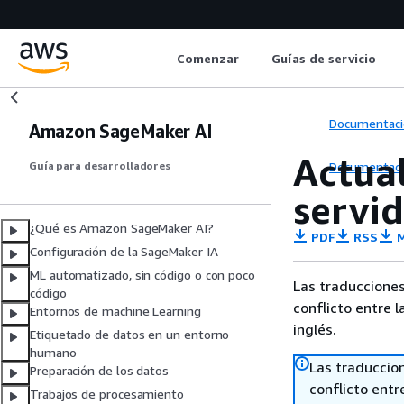
Comenzar
Guías de servicio
Documentaci
Amazon SageMaker AI
Actua
Documentaci
Guía para desarrolladores
servi
¿Qué es Amazon SageMaker AI?
PDF
RSS
M
Configuración de la SageMaker IA
ML automatizado, sin código o con poco
Las traducciones
código
conflicto entre l
Entornos de machine Learning
inglés.
Etiquetado de datos en un entorno
humano
Las traduccio
Preparación de los datos
conflicto entre
Trabajos de procesamiento