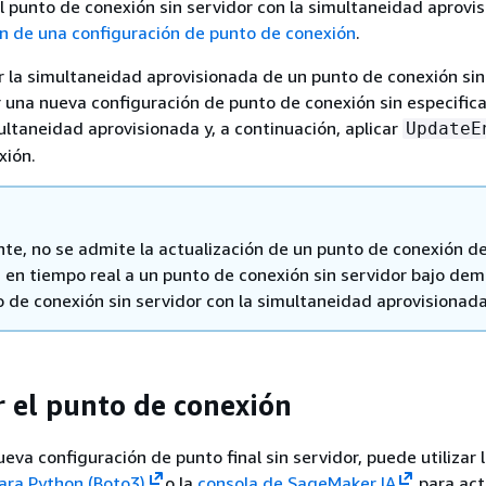
l punto de conexión sin servidor con la simultaneidad aprovi
n de una configuración de punto de conexión
.
ar la simultaneidad aprovisionada de un punto de conexión sin
 una nueva configuración de punto de conexión sin especific
multaneidad aprovisionada y, a continuación, aplicar
UpdateE
xión.
te, no se admite la actualización de un punto de conexión d
a en tiempo real a un punto de conexión sin servidor bajo de
o de conexión sin servidor con la simultaneidad aprovisionada
r el punto de conexión
eva configuración de punto final sin servidor, puede utilizar 
ra Python (Boto3)
o la
consola de SageMaker IA
para act