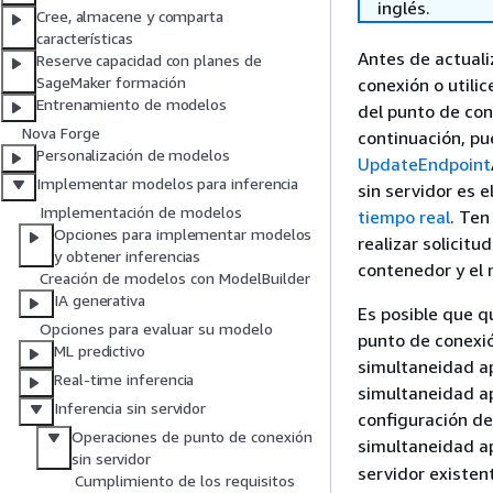
inglés.
Cree, almacene y comparta
características
Antes de actuali
Reserve capacidad con planes de
SageMaker formación
conexión o utili
Entrenamiento de modelos
del punto de con
Nova Forge
continuación, pu
Personalización de modelos
UpdateEndpoint
Implementar modelos para inferencia
sin servidor es 
Implementación de modelos
tiempo real
. Ten
Opciones para implementar modelos
realizar solicitu
y obtener inferencias
contenedor y el
Creación de modelos con ModelBuilder
IA generativa
Es posible que q
Opciones para evaluar su modelo
punto de conexió
ML predictivo
simultaneidad ap
Real-time inferencia
simultaneidad a
Inferencia sin servidor
configuración de
Operaciones de punto de conexión
simultaneidad ap
sin servidor
servidor existen
Cumplimiento de los requisitos