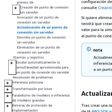
configuración de
previos de
consulte
Creació
Creación de punto de conexión
sin servidor
Si quiere elimin
Invocación de un punto de
conexión sin servidor
tendrá que crear
Actualización de un punto de
valor para la si
conexión sin servidor
al punto de cone
Describa un punto de conexión
sin servidor
Eliminación de un punto de
nota
conexión sin servidor
Actualmen
Alarmas y registros
Escalar automáticamente la
inferenci
simultaneidad aprovisionada para
a un punt
un punto de conexión sin servidor
Resolución de problemas
Inferencia asíncrona
Transformación por lotes
Actualiza
Paralelismo de modelos e inferencia
de modelos grandes
Tras crear una nu
Barreras de protección de
implementación
de IA
AWS SDK pa