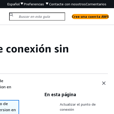
Español
Preferencias
Contacte con nosotros
Comentarios
Cree una cuenta AWS
e conexión sin
de
sion en
En esta página
so de
Actualizar el punto de
ersion en
conexión