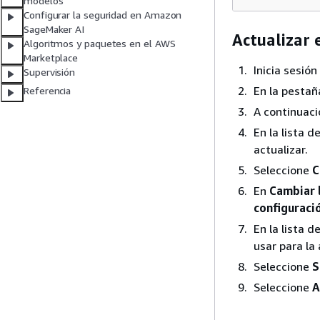
modelos
Configurar la seguridad en Amazon
SageMaker AI
Actualizar 
Algoritmos y paquetes en el AWS
Marketplace
Inicia sesión
Supervisión
En la pestañ
Referencia
A continuaci
En la lista 
actualizar.
Seleccione
C
En
Cambiar 
configuraci
En la lista 
usar para la 
Seleccione
S
Seleccione
A