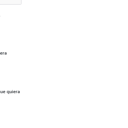
)
iera
que quiera