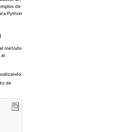
jemplos de
ara Python
)
 al método
 al
tualizando.
nto de