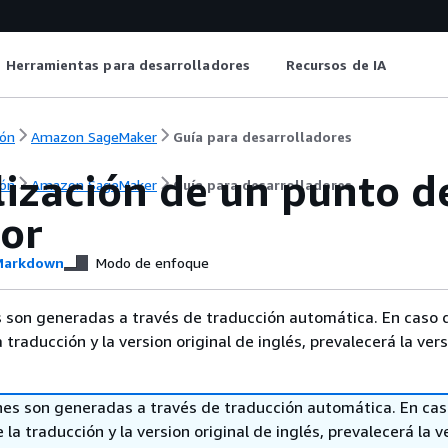
Herramientas para desarrolladores
Recursos de IA
ón
Amazon SageMaker
Guía para desarrolladores
lización de un punto d
ón
Amazon SageMaker
Guía para desarrolladores
dor
arkdown
Modo de enfoque
 son generadas a través de traducción automática. En caso 
a traducción y la version original de inglés, prevalecerá la ver
nes son generadas a través de traducción automática. En ca
 la traducción y la version original de inglés, prevalecerá la v