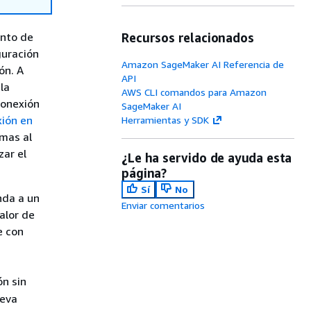
unto de
Recursos relacionados
guración
Amazon SageMaker AI Referencia de
ón. A
API
 la
AWS CLI comandos para Amazon
conexión
SageMaker AI
ión en
Herramientas y SDK
emas al
zar el
¿Le ha servido de ayuda esta
página?
Sí
No
nda a un
Enviar comentarios
alor de
e con
ón sin
ueva