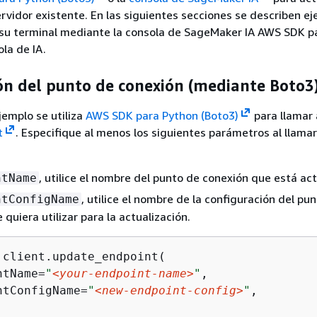
servidor existente. En las siguientes secciones se describen e
 su terminal mediante la consola de SageMaker IA AWS SDK p
ola de IA.
ón del punto de conexión (mediante Boto3
jemplo se utiliza
AWS SDK para Python (Boto3)
para llamar
t
. Especifique al menos los siguientes parámetros al llamar
, utilice el nombre del punto de conexión que está ac
ntName
, utilice el nombre de la configuración del pu
ntConfigName
quiera utilizar para la actualización.
 client.update_endpoint(

ntName=
"
<your-endpoint-name>
"
,

ntConfigName=
"
<new-endpoint-config>
"
,
