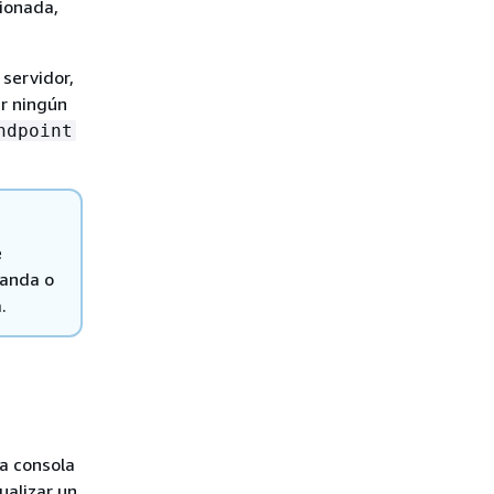
sionada,
 servidor,
ar ningún
ndpoint
e
manda o
.
la consola
ualizar un