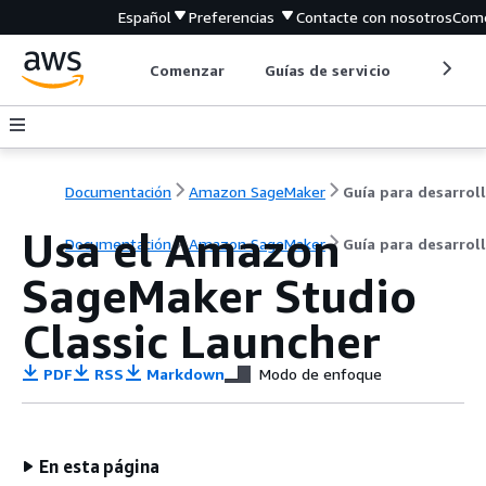
Español
Preferencias
Contacte con nosotros
Come
Comenzar
Guías de servicio
Herrami
Documentación
Amazon SageMaker
Usa el Amazon
Documentación
Amazon SageMaker
Guía para desarrol
SageMaker Studio
Classic Launcher
PDF
RSS
Markdown
Modo de enfoque
En esta página