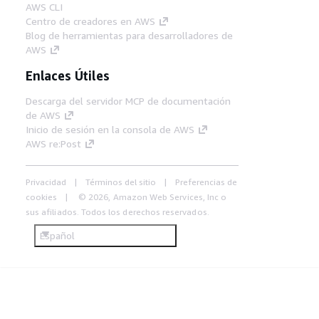
AWS CLI
Centro de creadores en AWS
Blog de herramientas para desarrolladores de
AWS
Enlaces Útiles
Descarga del servidor MCP de documentación
de AWS
Inicio de sesión en la consola de AWS
AWS re:Post
Privacidad
Términos del sitio
Preferencias de
cookies
© 2026, Amazon Web Services, Inc o
sus afiliados. Todos los derechos reservados.
Español