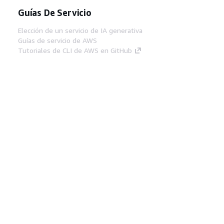
Guías De Servicio
Elección de un servicio de IA generativa
Guías de servicio de AWS
Tutoriales de CLI de AWS en GitHub
Herramientas Para
Desarrolladores
Biblioteca de ejemplos de código de AWS
AWS CLI
Centro de creadores en AWS
Blog de herramientas para desarrolladores de
AWS
Enlaces Útiles
Descarga del servidor MCP de documentación
de AWS
Inicio de sesión en la consola de AWS
AWS re:Post