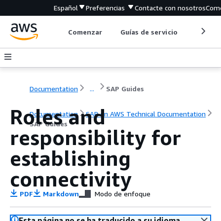
Español
Preferencias
Contacte con nosotros
Come
Comenzar
Guías de servicio
Herrami
Documentation
...
SAP Guides
Roles and
Documentation
SAP on AWS Technical Documentation
SAP Guides
responsibility for
establishing
connectivity
PDF
Markdown
Modo de enfoque
Esta página no se ha traducido a su idioma.