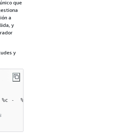
 único que
gestiona
ión a
lida, y
trador
tudes y
s