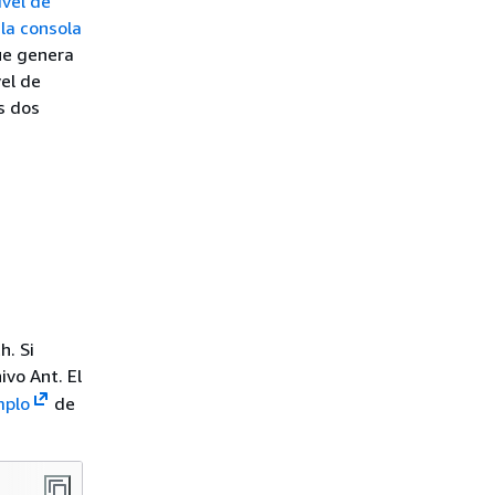
ivel de
 la consola
que genera
vel de
s dos
h. Si
ivo Ant. El
mplo
de