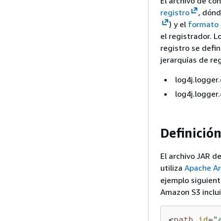
El archivo de co
registro
, dónd
) y el
formato d
el registrador. 
registro se defi
jerarquías de re
log4j.logge
log4j.logger
Definición
El archivo JAR de
utiliza
Apache A
ejemplo siguient
Amazon S3 inclui
<
path
id
=
"