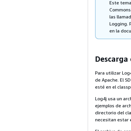
Este tema
Commons L
las llama
Logging. 
en la doc
Descarga 
Para utilizar Lo
de Apache. El SD
esté en el classp
Log4j usa un arc
ejemplos de arch
directorio del cl
necesitan estar 