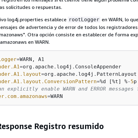
as solicitudes o respuestas.
hivo log4j.properties establece
en WARN, lo que
rootLogger
mensajes de advertencia y de error de todos los registradores
mazonaws". Otra opción consiste en establecer de forma expl
m.amazonaws en WARN.
Logger
nder.A1
nder.A1.layout
nder.A1.layout.ConversionPattern
=%d [%t] %-
5
an explicitly enable WARN and ERROR messages 
er.com.amazonaws
=WARN
esponse Registro resumido