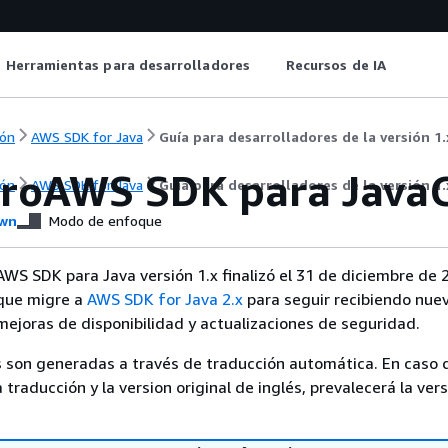
Herramientas para desarrolladores
Recursos de IA
ón
AWS SDK for Java
Guía para desarrolladores de la versión 1.
troAWS SDK para JavaC
ón
AWS SDK for Java
Guía para desarrolladores de la versión 1.
wn
Modo de enfoque
 AWS SDK para Java versión 1.x finalizó el 31 de diciembre de 
ue migre a
AWS SDK for Java 2.x
para seguir recibiendo nue
 mejoras de disponibilidad y actualizaciones de seguridad.
 son generadas a través de traducción automática. En caso 
a traducción y la version original de inglés, prevalecerá la ver