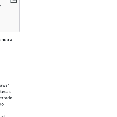
>
yendo a
naws"
otecas
cerrado
 lo
n
 el