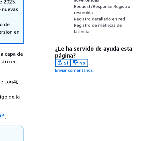
de 2025.
Request/Response Registro
o nuevas
resumido
Registro detallado en red
so de
Registro de métricas de
ersion en
latencia
¿Le ha servido de ayuda esta
na capa de
página?
istro en
Sí
No
Enviar comentarios
e Log4j,
igo de la
.