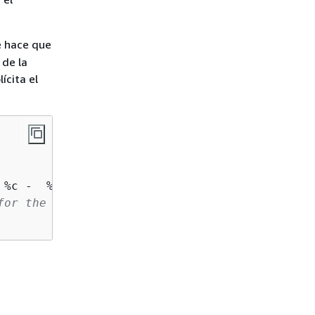
 hace que
 de la
ícita el
for the 
{
AWS} Java clients