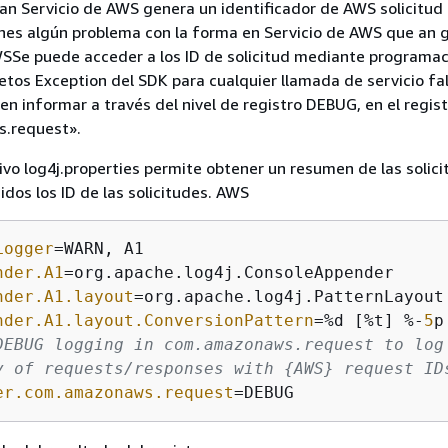
 an Servicio de AWS genera un identificador de AWS solicitud
tienes algún problema con la forma en Servicio de AWS que an 
WSSe puede acceder a los ID de solicitud mediante programac
etos Exception del SDK para cualquier llamada de servicio fal
n informar a través del nivel de registro DEBUG, en el regis
.request».
hivo log4j.properties permite obtener un resumen de las solici
idos los ID de las solicitudes. AWS
Logger
nder.A1
nder.A1.layout
nder.A1.layout.ConversionPattern
=%d [%t] %-
5
DEBUG logging in com.amazonaws.request to log
y of requests/responses with 
{
AWS} request ID
er.com.amazonaws.request
=DEBUG