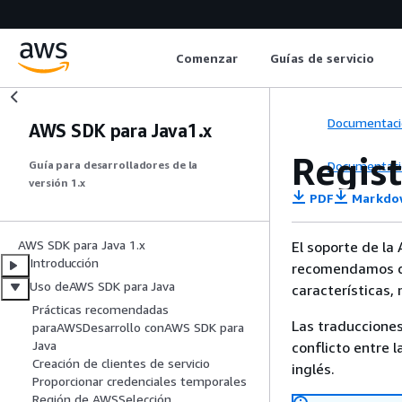
Comenzar
Guías de servicio
Documentaci
AWS SDK para Java1.x
Regis
Documentaci
Guía para desarrolladores de la
versión 1.x
PDF
Markdo
AWS SDK para Java 1.x
El soporte de la
Introducción
recomendamos q
Uso deAWS SDK para Java
características,
Prácticas recomendadas
Las traducciones
paraAWSDesarrollo conAWS SDK para
Java
conflicto entre l
Creación de clientes de servicio
inglés.
Proporcionar credenciales temporales
Región de AWSSelección