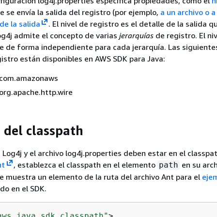
nfiguración log4j.properties especifica propiedades, como el
n
e se envía la salida del registro (por ejemplo,
a un archivo o a
e la salida
. El nivel de registro es el detalle de la salida 
Log4j admite el concepto de varias
jerarquías
de registro. El ni
ne de forma independiente para cada jerarquía. Las siguiente
gistro están disponibles en AWS SDK para Java:
r.com.amazonaws
.org.apache.http.wire
 del classpath
 Log4j y el archivo log4j.properties deben estar en el classpat
nt
, establezca el classpath en el elemento
en su arch
path
e muestra un elemento de la ruta del archivo Ant para el
eje
do en el SDK.
aws.java.sdk.classpath"
>