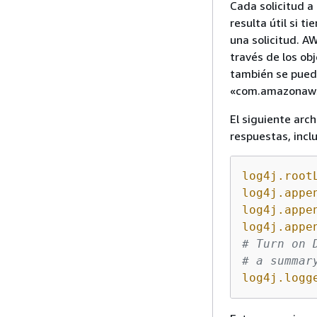
Cada solicitud a
resulta útil si 
una solicitud. A
través de los obj
también se puede
«com.amazonaws
El siguiente arc
respuestas, inclu
log4j.root
log4j.appe
log4j.appe
log4j.appe
# Turn on 
# a summar
log4j.logg