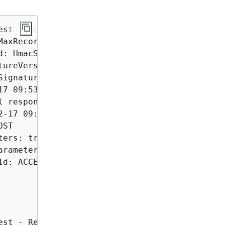
st - Sending

axRecords: 20,

: HmacSHA256,

ureVersion: 2,

ignature:

7 09:53:04,464

l response: 200, 
{
AWS}

-17 09:53:04,469

ST

ers: true, Action:

rameterGroupName:

d: ACCESSKEYID,

st - Received
