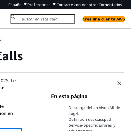
Español
Preferencias
Contacte con nosotros
Comentarios
Cree una cuenta AWS
x
alls
x
2025. Le
vas
En esta página
de
Descarga del archivo JAR de
sion en
Log4J
Definición del classpath
Service-Specific Errores y
advertencias