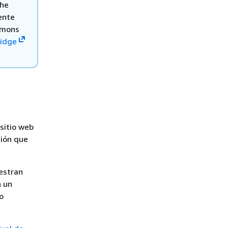
che
ente
ommons
idge
 sitio web
ción que
uestran
n un
o