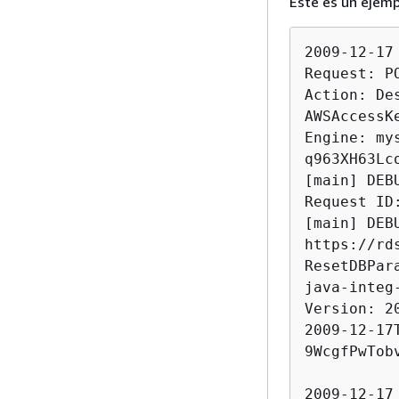
Este es un ejemp
2009-12-17
Request: P
Action: De
AWSAccessK
Engine: my
q963XH63Lc
[main] DEB
Request ID
[main] DEB
https://rd
ResetDBPar
java-integ
Version: 2
2009-12-17
9WcgfPwTob
2009-12-17