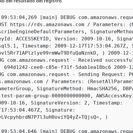
lo del resultado del registro.
 09:53:04,269 [main] DEBUG com.amazonaws.reque
OST https://rds.amazonaws.com / Parameters: (M
scribeEngineDefaultParameters, SignatureMethod
eyId: ACCESSKEYID, Version: 2009-10-16, Signat
sql5.1, Timestamp: 2009-12-17T17:53:04.267Z, S
ovl5Rr71APlzlye99rmWwT9DfuQaNznkD, ) 2009-12-1
UG com.amazonaws.request - Received successfu
: 694d1242-cee0-c85e-f31f-5dab1ea18bc6 2009-12
UG com.amazonaws.request - Sending Request: PO
s.amazonaws.com / Parameters: (ResetAllParamet
ameterGroup, SignatureMethod: HmacSHA256, DBPa
-test-param-group-0000000000000, AWSAccessKeyI
009-10-16, SignatureVersion: 2, Timestamp:

T17:53:04.467Z, Signature:

vLVcpyhbrdN7P7l3uH0oviYQ4yZ+TQjsQ=, )

 09:53:04,646 [main] DEBUG com.amazonaws.reque