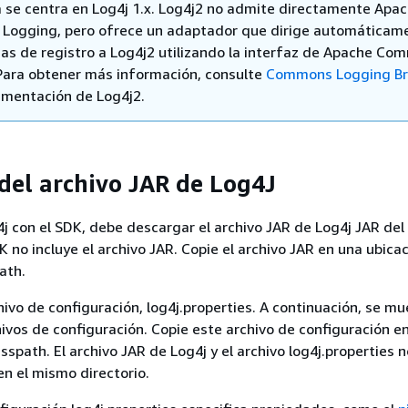
 se centra en Log4j 1.x. Log4j2 no admite directamente Apa
ogging, pero ofrece un adaptador que dirige automáticam
das de registro a Log4j2 utilizando la interfaz de Apache C
Para obtener más información, consulte
Commons Logging Br
umentación de Log4j2.
del archivo JAR de Log4J
g4j con el SDK, debe descargar el archivo JAR de Log4j JAR del
K no incluye el archivo JAR. Copie el archivo JAR en una ubica
ath.
hivo de configuración, log4j.properties. A continuación, se m
ivos de configuración. Copie este archivo de configuración e
asspath. El archivo JAR de Log4j y el archivo log4j.properties n
en el mismo directorio.