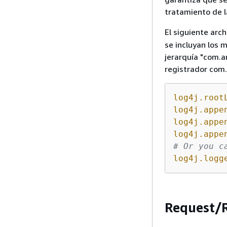
tratamiento de l
El siguiente arc
se incluyan los 
jerarquía "com.a
registrador co
log4j.root
log4j.appe
log4j.appe
log4j.appe
# Or you c
log4j.logg
Request/R