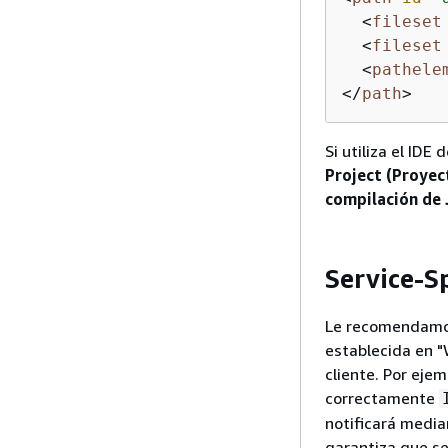
<
fileset
<
fileset
<
pathele
</
path
>
Si utiliza el IDE
Project (Proyec
compilación de 
Service-Sp
Le recomendamos
establecida en "
cliente. Por eje
correctamente
notificará media
garantiza que se