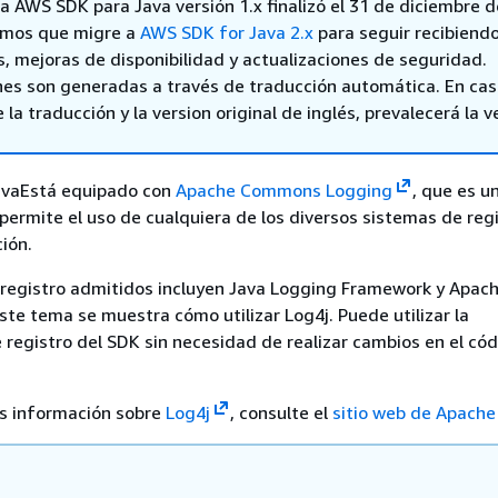
la AWS SDK para Java versión 1.x finalizó el 31 de diciembre 
mos que migre a
AWS SDK for Java 2.x
para seguir recibiend
s, mejoras de disponibilidad y actualizaciones de seguridad.
nes son generadas a través de traducción automática. En ca
 la traducción y la version original de inglés, prevalecerá la v
avaEstá equipado con
Apache Commons Logging
, que es u
permite el uso de cualquiera de los diversos sistemas de reg
ión.
registro admitidos incluyen Java Logging Framework y Apach
este tema se muestra cómo utilizar Log4j. Puede utilizar la
 registro del SDK sin necesidad de realizar cambios en el cód
s información sobre
Log4j
, consulte el
sitio web de Apache