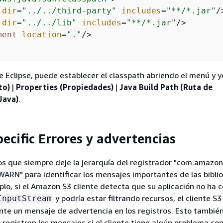
dir
=
"../../third-party"
includes
=
"**/*.jar"
/
dir
=
"../../lib"
includes
=
"**/*.jar"
/>
ment
location
=
"."
/>
 de Eclipse, puede establecer el classpath abriendo el menú y 
to)
|
Properties (Propiedades)
|
Java Build Path (Ruta de
Java)
.
ecific Errores y advertencias
 que siempre deje la jerarquía del registrador "com.amazo
WARN" para identificar los mensajes importantes de las bibli
mplo, si el Amazon S3 cliente detecta que su aplicación no ha 
y podría estar filtrando recursos, el cliente S3
InputStream
nte un mensaje de advertencia en los registros. Esto tambié
 registren los mensajes si el cliente tiene algún problema con