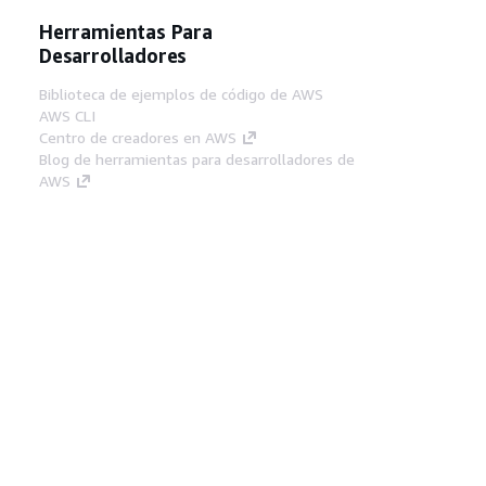
Herramientas Para
Desarrolladores
Biblioteca de ejemplos de código de AWS
AWS CLI
Centro de creadores en AWS
Blog de herramientas para desarrolladores de
AWS
Enlaces Útiles
Descarga del servidor MCP de documentación
de AWS
Inicio de sesión en la consola de AWS
AWS re:Post
Privacidad
Términos del sitio
Preferencias de
cookies
© 2026, Amazon Web Services, Inc o
sus afiliados. Todos los derechos reservados.
Español