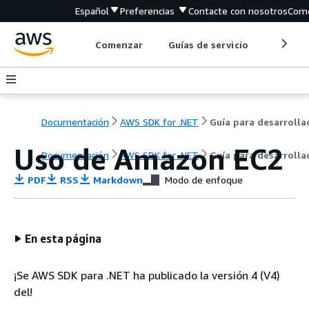
Español
Preferencias
Contacte con nosotros
Come
Comenzar
Guías de servicio
Herrami
Documentación
AWS SDK for .NET
Uso de Amazon EC2
Documentación
AWS SDK for .NET
Guía para desarrolla
PDF
RSS
Markdown
Modo de enfoque
En esta página
¡Se AWS SDK para .NET ha publicado la versión 4 (V4)
del!