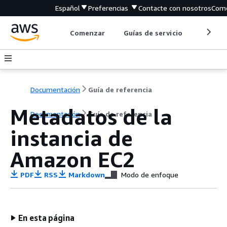
Español
Preferencias
Contacte con nosotros
Come
Comenzar
Guías de servicio
Herrami
Documentación
Guía de referencia
Metadatos de la
Documentación
Guía de referencia
instancia de
Amazon EC2
PDF
RSS
Markdown
Modo de enfoque
En esta página