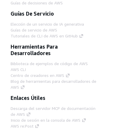
Guías de decisiones de AWS
Guías De Servicio
Elección de un servicio de IA generativa
Guías de servicio de AWS
Tutoriales de CLI de AWS en GitHub
Herramientas Para
Desarrolladores
Biblioteca de ejemplos de código de AWS
AWS CLI
Centro de creadores en AWS
Blog de herramientas para desarrolladores de
AWS
Enlaces Útiles
Descarga del servidor MCP de documentación
de AWS
Inicio de sesión en la consola de AWS
AWS re:Post