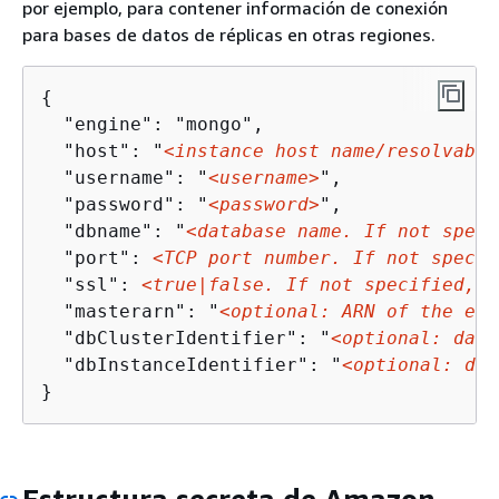
por ejemplo, para contener información de conexión
para bases de datos de réplicas en otras regiones.
{
  "engine": "mongo",

  "host": "
<instance host name/resolvable
  "username": "
<username>
",

  "password": "
<password>
",

  "dbname": "
<database name. If not speci
  "port": 
<TCP port number. If not specif
  "ssl": 
<true|false. If not specified, d
  "masterarn": "
<optional: ARN of the ele
  "dbClusterIdentifier": "
<optional: data
  "dbInstanceIdentifier": "
<optional: dat
}