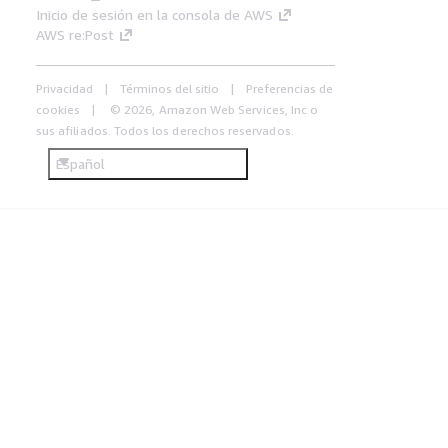
Inicio de sesión en la consola de AWS
AWS re:Post
Privacidad
Términos del sitio
Preferencias de
cookies
© 2026, Amazon Web Services, Inc o
sus afiliados. Todos los derechos reservados.
Español