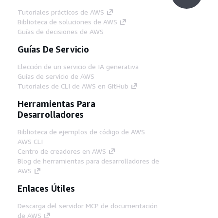
Tutoriales prácticos de AWS
Biblioteca de soluciones de AWS
Guías de decisiones de AWS
Guías De Servicio
Elección de un servicio de IA generativa
Guías de servicio de AWS
Tutoriales de CLI de AWS en GitHub
Herramientas Para
Desarrolladores
Biblioteca de ejemplos de código de AWS
AWS CLI
Centro de creadores en AWS
Blog de herramientas para desarrolladores de
AWS
Enlaces Útiles
Descarga del servidor MCP de documentación
de AWS