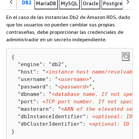
DB2
MariaDB
MySQL
Oracle
Postgres
SQL
En el caso de las instancias Db2 de Amazon RDS, dado
que los usuarios no pueden cambiar sus propias
contraseñas, debe proporcionar las credenciales de
administrador en un secreto independiente.
{
  "engine": "db2",

  "host": "
<instance host name/resolvable
  "username": "
<username>
",

  "password": "
<password>
",

  "dbname": "
<database name. If not speci
  "port": 
<TCP port number. If not specif
  "masterarn": "
<ARN of the elevated secr
  "dbInstanceIdentifier": 
<optional: ID o
  "dbClusterIdentifier": 
<optional: ID of
}