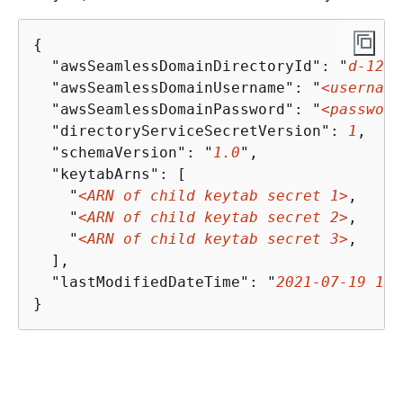
{
  "awsSeamlessDomainDirectoryId": "
d-1234
  "awsSeamlessDomainUsername": "
<username
  "awsSeamlessDomainPassword": "
<password
  "directoryServiceSecretVersion": 
1
,

  "schemaVersion": "
1.0
",

  "keytabArns": [

    "
<ARN of child keytab secret 1>
,

    "
<ARN of child keytab secret 2>
,

    "
<ARN of child keytab secret 3>
,

  ],

  "lastModifiedDateTime": "
2021-07-19 17:
}