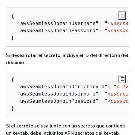
{
  "awsSeamlessDomainUsername": "
<username
  "awsSeamlessDomainPassword": "
<password
}
Si desea rotar el secreto, incluya el ID del directorio del
dominio.
{
  "awsSeamlessDomainDirectoryId": "
d-1234
  "awsSeamlessDomainUsername": "
<username
  "awsSeamlessDomainPassword": "
<password
}
Si el secreto se usa junto con un secreto que contiene
un keytab, debe incluir los ARN secretos del keytab.