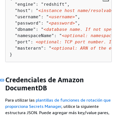
  "engine": "redshift",

  "host": "
<instance host name/resolvable
  "username": "
<username>
",

  "password": "
<password>
",

  "dbname": "
<database name. If not speci
  "namespaceName": "
<optional: namespace 
  "port": 
<optional: TCP port number. If 
  "masterarn": "
<optional: ARN of the ele
}
Credenciales de Amazon
DocumentDB
Para utilizar las
plantillas de funciones de rotación que
proporciona Secrets Manager
, utilice la siguiente
estructura JSON. Puede agregar más key/value pares,