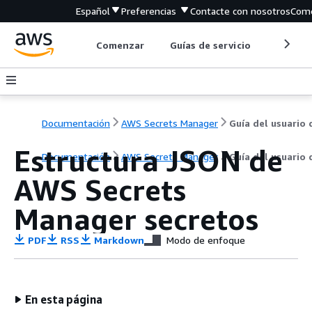
Español
Preferencias
Contacte con nosotros
Come
Comenzar
Guías de servicio
Herrami
Documentación
AWS Secrets Manager
Guía del usuario 
Estructura JSON de
Documentación
AWS Secrets Manager
Guía del usuario 
AWS Secrets
Manager secretos
PDF
RSS
Markdown
Modo de enfoque
En esta página