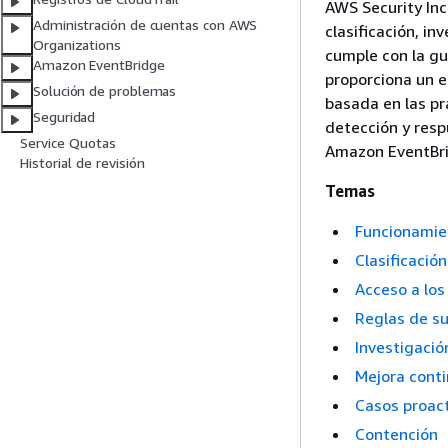
AWS Security Inc
Administración de cuentas con AWS
clasificación, in
Organizations
cumple con la gu
Amazon EventBridge
proporciona un 
Solución de problemas
basada en las pr
Seguridad
detección y resp
Service Quotas
Amazon EventBr
Historial de revisión
Temas
Funcionamie
Clasificació
Acceso a los
Reglas de s
Investigaci
Mejora cont
Casos proact
Contención