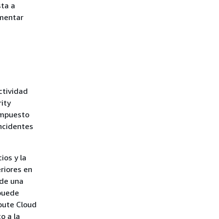
sta a
ementar
ctividad
rity
ompuesto
ncidentes
ios y la
riores en
 de una
 puede
pute Cloud
o a la