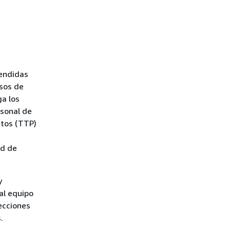
rendidas
esos de
ga los
rsonal de
ntos (TTP)
ad de
y
al equipo
ecciones
.