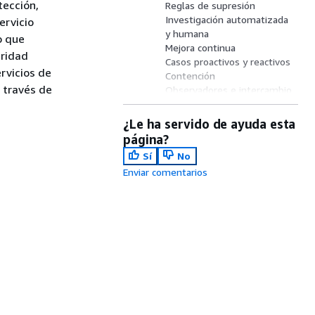
tección,
Reglas de supresión
Investigación automatizada
ervicio
y humana
o que
Mejora continua
uridad
Casos proactivos y reactivos
rvicios de
Contención
 través de
Observadores e intercambio
de casos
Comunicación y
¿Le ha servido de ayuda esta
administración de casos
página?
Cuentas supervisadas
Sí
No
Integraciones
Enviar comentarios
API y autoservicio
Informes mensuales
Preparación
Límites de los servicios
Sus responsabilidades
Obtención de asistencia
Regiones admitidas