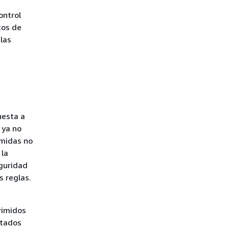
ontrol
tos de
 las
uesta a
 ya no
imidas no
 la
eguridad
s reglas.
rimidos
ltados