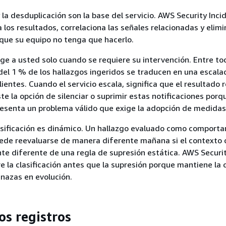
y la desduplicación son la base del servicio. AWS Security Inci
 los resultados, correlaciona las señales relacionadas y elimi
que su equipo no tenga que hacerlo.
rige a usted solo cuando se requiere su intervención. Entre to
del 1 % de los hallazgos ingeridos se traducen en una escala
lientes. Cuando el servicio escala, significa que el resultado 
ste la opción de silenciar o suprimir estas notificaciones por
resenta un problema válido que exige la adopción de medidas
asificación es dinámico. Un hallazgo evaluado como comport
ede reevaluarse de manera diferente mañana si el contexto 
te diferente de una regla de supresión estática. AWS Securit
e la clasificación antes que la supresión porque mantiene la
nazas en evolución.
os registros