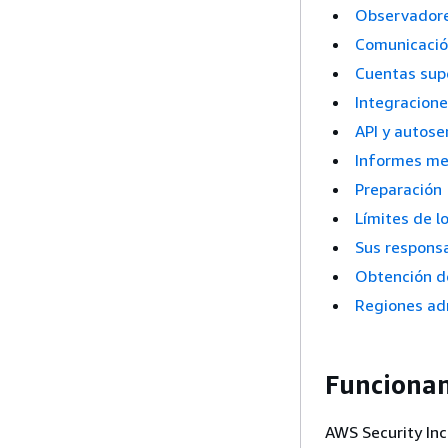
Observadore
Comunicació
Cuentas sup
Integracion
API y autose
Informes me
Preparación
Límites de lo
Sus respons
Obtención d
Regiones ad
Funciona
AWS Security Inc