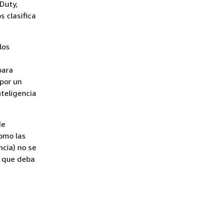
Duty,
 clasifica
los
para
 por un
nteligencia
de
omo las
ncia) no se
a que deba