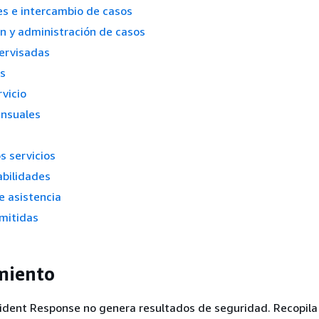
s e intercambio de casos
n y administración de casos
ervisadas
es
rvicio
nsuales
s servicios
abilidades
e asistencia
mitidas
miento
ident Response no genera resultados de seguridad. Recopila