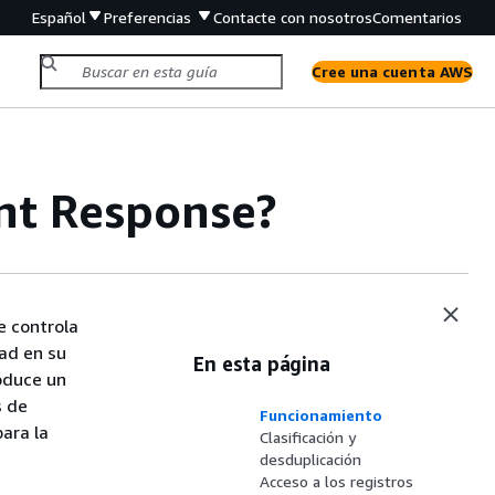
Español
Preferencias
Contacte con nosotros
Comentarios
Cree una cuenta AWS
nt Response?
e controla
ad en su
En esta página
oduce un
s de
Funcionamiento
ara la
Clasificación y
desduplicación
Acceso a los registros