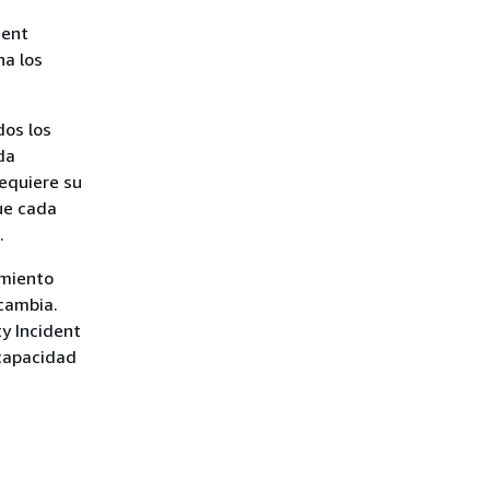
dent
na los
dos los
da
requiere su
que cada
.
amiento
cambia.
y Incident
 capacidad