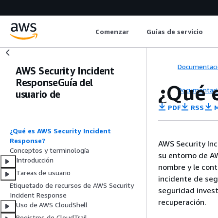
Comenzar
Guías de servicio
Documentaci
AWS Security Incident
ResponseGuía del
¿Qué 
Documentaci
usuario de
PDF
RSS
M
¿Qué es AWS Security Incident
Response?
AWS Security Inc
Conceptos y terminología
su entorno de AW
Introducción
nombre y le con
Tareas de usuario
incidente de seg
Etiquetado de recursos de AWS Security
seguridad invest
Incident Response
recuperación.
Uso de AWS CloudShell
Registros de CloudTrail