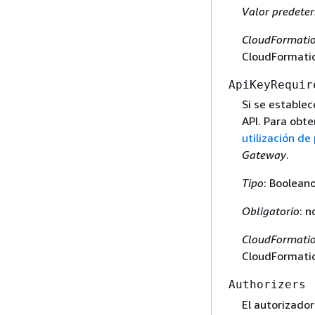
Valor predete
CloudFormatio
CloudFormatio
ApiKeyRequir
Si se establec
API. Para obt
utilización de
Gateway
.
Tipo
: Boolean
Obligatorio
: n
CloudFormatio
CloudFormatio
Authorizers
El autorizador