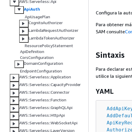
AWS::Serverless::Api
ApiAuth
Configura la aut
ApiUsagePlan
CognitoAuthorizer
Para obtener má
LambdaRequestAuthorizer
SAM consulte
Con
LambdaTokenAuthorizer
ResourcePolicyStatement
ApiDefinition
Sintaxis
CorsConfiguration
DomainConfiguration
Para declarar es
EndpointConfiguration
utilice la siguien
AWS::Serverless::Application
AWS::Serverless::CapacityProvider
YAML
AWS::Serverless::Connector
AWS::Serverless::Function
AWS::Serverless::GraphQLApi
AddApiKe
AWS::Serverless::HttpApi
AddDefau
ApiKeyRe
AWS::Serverless::WebSocketApi
Authoriz
AWS::Serverless::LayerVersion