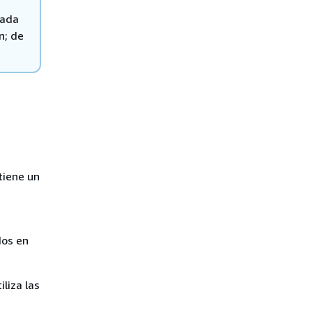
rada
n; de
tiene un
dos en
iliza las