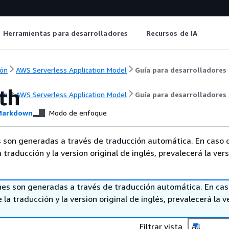
Herramientas para desarrolladores
Recursos de IA
ón
AWS Serverless Application Model
Guía para desarrolladores
th
ón
AWS Serverless Application Model
Guía para desarrolladores
arkdown
Modo de enfoque
 son generadas a través de traducción automática. En caso 
a traducción y la version original de inglés, prevalecerá la ver
nes son generadas a través de traducción automática. En ca
 la traducción y la version original de inglés, prevalecerá la v
Filtrar vista
All