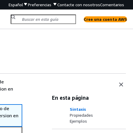
Español
Preferencias
Contacte con nosotros
Comentarios
Cree una cuenta AWS
de
sion en
En esta página
so de
Sintaxis
ersion en
Propiedades
Ejemplos