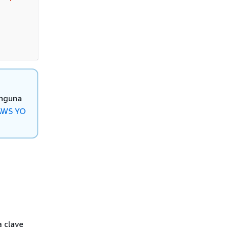
inguna
AWS YO
 clave