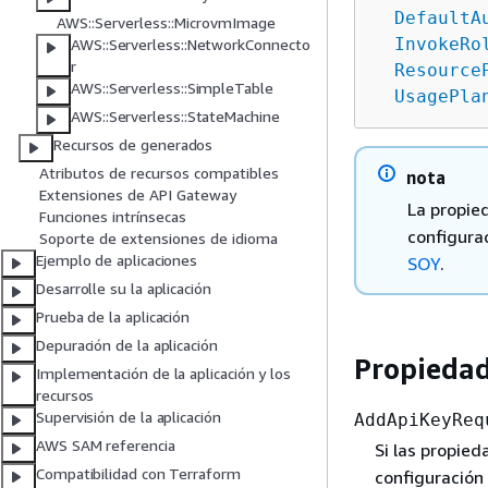
DefaultA
AWS::Serverless::MicrovmImage
InvokeRo
AWS::Serverless::NetworkConnecto
r
Resource
AWS::Serverless::SimpleTable
UsagePla
AWS::Serverless::StateMachine
Recursos de generados
Atributos de recursos compatibles
nota
Extensiones de API Gateway
La propi
Funciones intrínsecas
configura
Soporte de extensiones de idioma
Ejemplo de aplicaciones
SOY
.
Desarrolle su la aplicación
Prueba de la aplicación
Depuración de la aplicación
Propieda
Implementación de la aplicación y los
recursos
Supervisión de la aplicación
AddApiKeyReq
AWS SAM referencia
Si las propie
Compatibilidad con Terraform
configuración