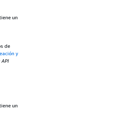
tiene un
os de
eación y
 API
tiene un