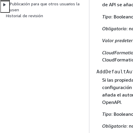
Publicación para que otros usuarios la
de API se aña
usen
Historial de revisión
Tipo
: Boolean
Obligatorio
: n
Valor predete
CloudFormatio
CloudFormatio
AddDefaultAu
Si las propie
configuración
añada el auto
OpenAPI.
Tipo
: Boolean
Obligatorio
: n