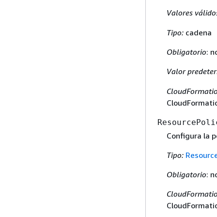
Valores válido
Tipo:
cadena
Obligatorio
: n
Valor predete
CloudFormatio
CloudFormatio
ResourcePoli
Configura la p
Tipo:
Resourc
Obligatorio
: n
CloudFormatio
CloudFormatio