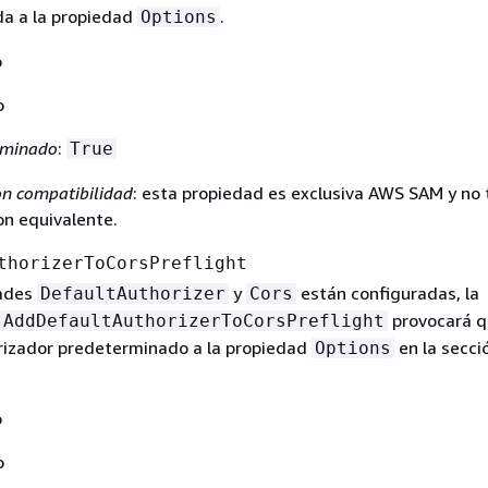
da a la propiedad
.
Options
o
o
rminado
:
True
n compatibilidad
: esta propiedad es exclusiva AWS SAM y no 
n equivalente.
thorizerToCorsPreflight
dades
y
están configuradas, la
DefaultAuthorizer
Cors
provocará q
AddDefaultAuthorizerToCorsPreflight
rizador predeterminado a la propiedad
en la secci
Options
o
o