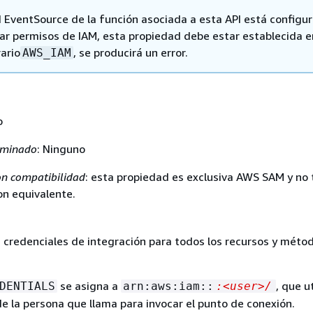
PI EventSource de la función asociada a esta API está configu
ar permisos de IAM, esta propiedad debe estar establecida e
rario
, se producirá un error.
AWS_IAM
o
rminado
: Ninguno
n compatibilidad
: esta propiedad es exclusiva AWS SAM y no 
n equivalente.
s credenciales de integración para todos los recursos y méto
se asigna a
, que ut
DENTIALS
arn:aws:iam::
:<user>/
e la persona que llama para invocar el punto de conexión.