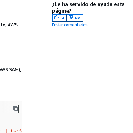
¿Le ha servido de ayuda esta
página?
Sí
No
nte, AWS
Enviar comentarios
(AWS SAM),
r
|
LambdaRequestAuthorizer
|
AWS_IAM