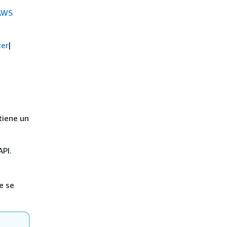
 AWS
er
|
tiene un
API.
e se