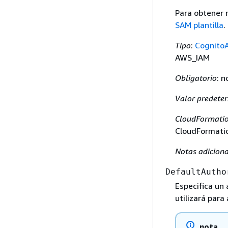
Para obtener 
SAM plantilla
.
Tipo
:
CognitoA
AWS_IAM
Obligatorio
: n
Valor predete
CloudFormatio
CloudFormatio
Notas adiciona
DefaultAutho
Especifica un
utilizará para
nota