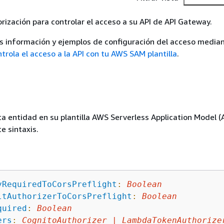
orización para controlar el acceso a su API de API Gateway.
s información y ejemplos de configuración del acceso media
trola el acceso a la API con tu AWS SAM plantilla
.
ta entidad en su plantilla AWS Serverless Application Model 
te sintaxis.
yRequiredToCorsPreflight
:
Boolean
ltAuthorizerToCorsPreflight
:
Boolean
quired
:
Boolean
ers
:
CognitoAuthorizer
|
LambdaTokenAuthorize