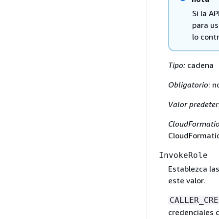
Si la A
para us
lo cont
Tipo:
cadena
Obligatorio
: n
Valor predete
CloudFormatio
CloudFormatio
InvokeRole
Establezca la
este valor.
CALLER_CRE
credenciales d