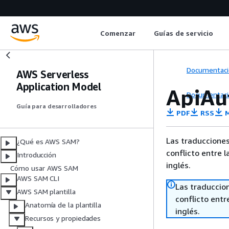
Comenzar
Guías de servicio
Documentaci
AWS Serverless
Application Model
ApiAu
Documentaci
Guía para desarrolladores
PDF
RSS
M
Las traducciones
¿Qué es AWS SAM?
conflicto entre l
Introducción
inglés.
Cómo usar AWS SAM
AWS SAM CLI
Las traduccio
AWS SAM plantilla
conflicto entre
Anatomía de la plantilla
inglés.
Recursos y propiedades