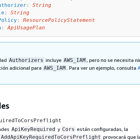
uthorizer
:
String
le
:
String
Policy
:
ResourcePolicyStatement
n
:
ApiUsagePlan
edad
incluye
, pero no se necesita n
Authorizers
AWS_IAM
ción adicional para
. Para ver un ejemplo, consulta
AWS_IAM
des
uiredToCorsPreflight
dades
y
están configuradas, la
ApiKeyRequired
Cors
provocará que la
AddApiKeyRequiredToCorsPreflight