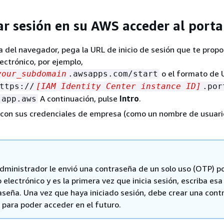
ar sesión en su AWS acceder al porta
a del navegador, pega la URL de inicio de sesión que te prop
lectrónico, por ejemplo,
o el formato de 
your_subdomain
.awsapps.com/start
ttps://
[IAM Identity Center instance ID]
.por
A continuación, pulse
Intro
.
.app.aws
n con sus credenciales de empresa (como un nombre de usuari
 administrador le envió una contraseña de un solo uso (OTP) p
 electrónico y es la primera vez que inicia sesión, escriba esa
aseña. Una vez que haya iniciado sesión, debe crear una cont
 para poder acceder en el futuro.