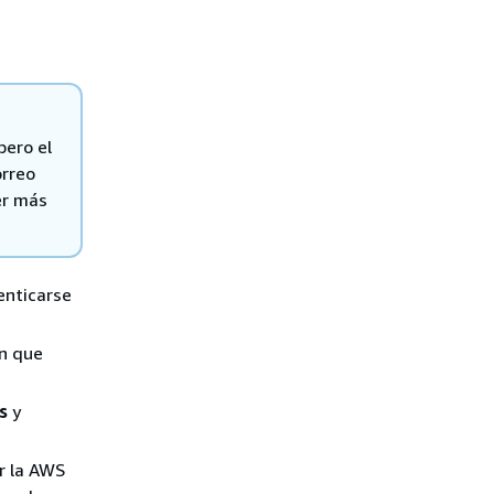
pero el
orreo
er más
enticarse
ón que
s
y
ir la AWS