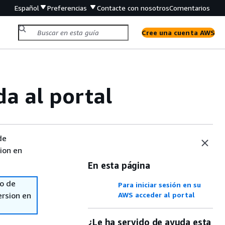
Español
Preferencias
Contacte con nosotros
Comentarios
Cree una cuenta AWS
da al portal
de
sion en
En esta página
so de
Para iniciar sesión en su
ersion en
AWS acceder al portal
¿Le ha servido de ayuda esta