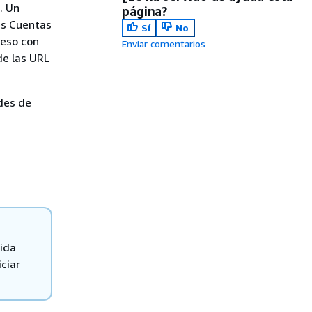
. Un
página?
es Cuentas
Sí
No
ceso con
Enviar comentarios
de las URL
des de
lida
ciar