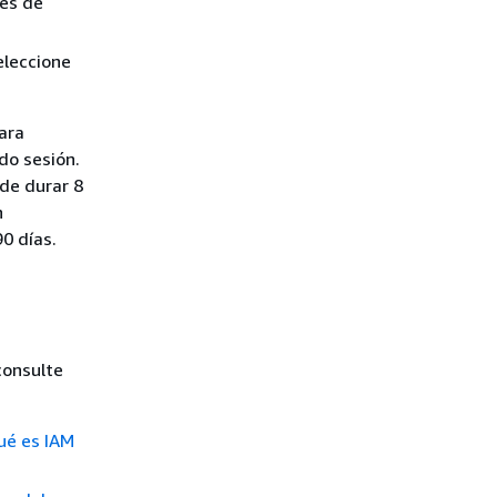
es de
eleccione
para
do sesión.
de durar 8
n
0 días.
consulte
ué es IAM