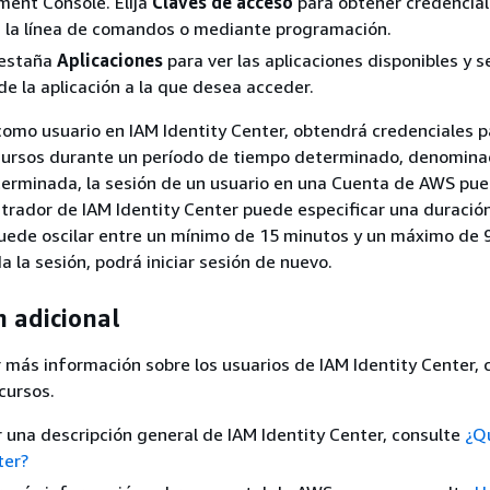
ent Console. Elija
Claves de acceso
para obtener credencial
 la línea de comandos o mediante programación.
 pestaña
Aplicaciones
para ver las aplicaciones disponibles y s
 de la aplicación a la que desea acceder.
n como usuario en IAM Identity Center, obtendrá credenciales 
ecursos durante un período de tiempo determinado, denomina
erminada, la sesión de un usuario en una Cuenta de AWS pue
strador de IAM Identity Center puede especificar una duració
uede oscilar entre un mínimo de 15 minutos y un máximo de 9
a la sesión, podrá iniciar sesión de nuevo.
 adicional
 más información sobre los usuarios de IAM Identity Center, 
cursos.
 una descripción general de IAM Identity Center, consulte
¿Q
ter?