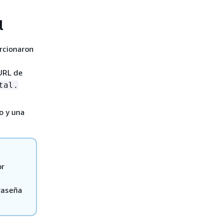
l
orcionaron
URL de
tal.
o y una
or
raseña