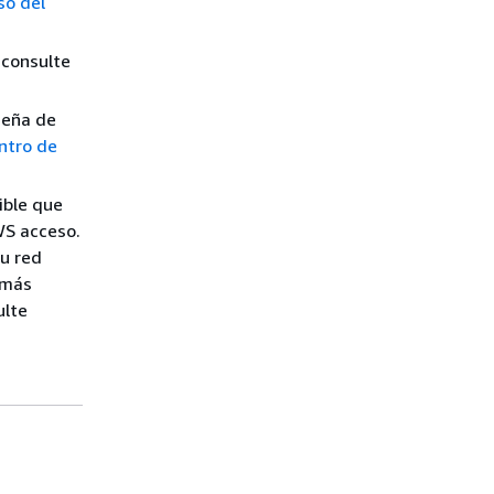
so del
 consulte
seña de
ntro de
ible que
WS acceso.
su red
r más
ulte