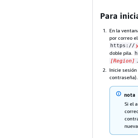
Para inici
En la ventan
por correo e
https://
doble pila.
h
[Region]
Inicie sesió
contraseña).
nota
Si el
correo
contr
nueva