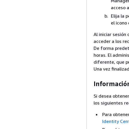
Managem
acceso a
Elija la
el icono
Al iniciar sesió
acceder a los r
De forma predet
horas. El admini
diferente, que p
Una vez finalizad
Información
Si desea obtener
los siguientes re
Para obtener
Identity Cen