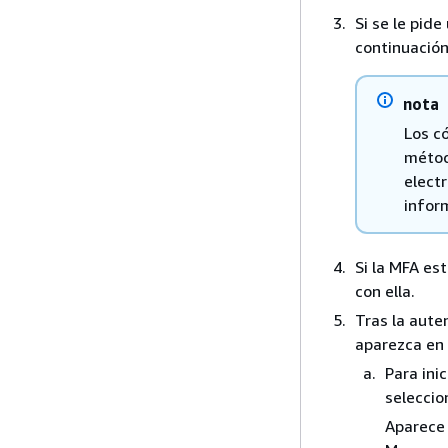
Si se le pid
continuación
nota
Los có
métod
elect
inform
Si la MFA es
con ella.
Tras la aute
aparezca en 
Para ini
seleccio
Aparece 