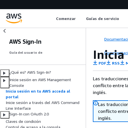
Comenzar
Guías de servicio
Documentaci
AWS Sign-In
Inicia
Documentaci
Guía del usuario de
PDF
RSS
M
¿Qué es? AWS Sign-In?
Las traducciones
Inicie sesión en AWS Management
conflicto entre l
Console
Inicia sesión en tu AWS acceda al
inglés.
portal
Inicie sesión a través del AWS Command
Las traduccio
Line Interface
conflicto entre
Sign-In con OAuth 2.0
inglés.
Claves de condición
Control de acceso a la consola