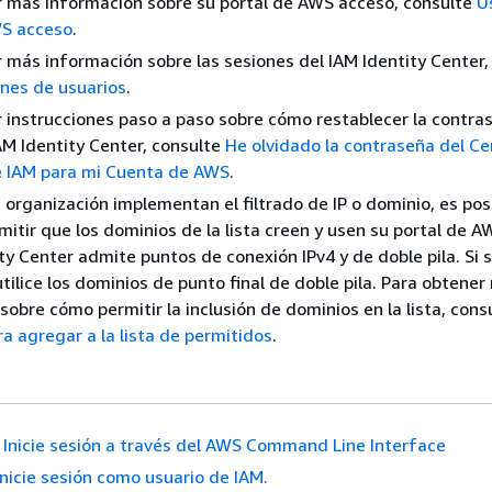
 más información sobre su portal de AWS acceso, consulte
U
WS acceso
.
 más información sobre las sesiones del IAM Identity Center,
nes de usuarios
.
 instrucciones paso a paso sobre cómo restablecer la contra
AM Identity Center, consulte
He olvidado la contraseña del Ce
e IAM para mi Cuenta de AWS
.
u organización implementan el filtrado de IP o dominio, es pos
mitir que los dominios de la lista creen y usen su portal de A
ity Center admite puntos de conexión IPv4 y de doble pila. Si 
 utilice los dominios de punto final de doble pila. Para obtene
sobre cómo permitir la inclusión de dominios en la lista, cons
a agregar a la lista de permitidos
.
Inicie sesión a través del AWS Command Line Interface
Inicie sesión como usuario de IAM.