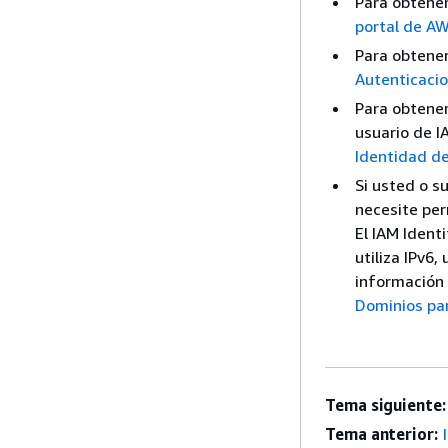
Para obtener
portal de A
Para obtener
Autenticacio
Para obtener
usuario de I
Identidad d
Si usted o s
necesite per
El IAM Ident
utiliza IPv6,
información 
Dominios par
Tema siguiente:
Tema anterior: