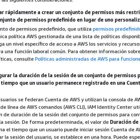
r rápidamente a crear un conjunto de permisos más restri
conjunto de permisos predefinido en lugar de uno personali
nto de permisos predefinido, que utiliza
permisos predefinid
nica política AWS gestionada de una lista de políticas disponi
rga un nivel específico de acceso a AWS los servicios y recurso
a una función laboral común. Para obtener información sobr
íticas, consulte
Políticas administradas de AWS para funcion
gurar la duración de la sesión de un conjunto de permisos 
l tiempo que un usuario permanece registrado en una Cuen
suarios se federan Cuenta de AWS y utilizan la consola de A
z de línea de AWS comandos (AWS CLI), IAM Identity Center util
n de duración de la sesión del conjunto de permisos para cont
la sesión. De forma predeterminada, el valor de
Duración de 
a el tiempo que un usuario puede iniciar sesión Cuenta de 
r la sesión del usuario, se establece en una hora. Puede espe