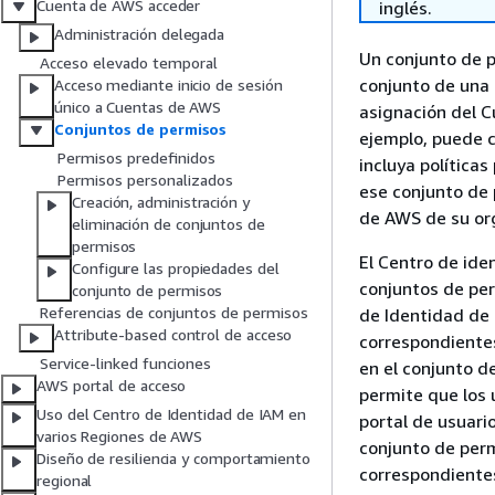
Cuenta de AWS acceder
inglés.
Administración delegada
Un conjunto de p
Acceso elevado temporal
conjunto de una
Acceso mediante inicio de sesión
único a Cuentas de AWS
asignación del C
Conjuntos de permisos
ejemplo, puede 
Permisos predefinidos
incluya política
Permisos personalizados
ese conjunto de 
Creación, administración y
de AWS de su or
eliminación de conjuntos de
permisos
El Centro de ide
Configure las propiedades del
conjuntos de per
conjunto de permisos
Referencias de conjuntos de permisos
de Identidad de 
Attribute-based control de acceso
correspondientes
Service-linked funciones
en el conjunto d
AWS portal de acceso
permite que los 
Uso del Centro de Identidad de IAM en
portal de usuari
varios Regiones de AWS
conjunto de perm
Diseño de resiliencia y comportamiento
correspondientes
regional