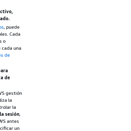
ctivo,
zado.
os
, puede
bles. Cada
s o
e cada una
es de
para
ta de
WS gestión
iza la
rolar la
la sesión
,
AWS antes
cificar un