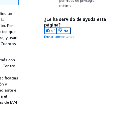
permisos de privilegio
mínimo
fine un
¿Le ha servido de ayuda esta
 la
página?
ón. Por
Sí
No
atos que
Enviar comentarios
a, y usar
s Cuentas
 más con
l Centro
ecificadas
ón y
ediante el
a el
les de IAM