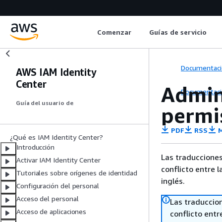
Comenzar
Guías de servicio
Documentaci
AWS IAM Identity
Center
Admin
Documentaci
Guía del usuario de
permi
PDF
RSS
M
¿Qué es IAM Identity Center?
Introducción
Las traducciones
Activar IAM Identity Center
conflicto entre l
Tutoriales sobre orígenes de identidad
inglés.
Configuración del personal
Acceso del personal
Las traduccio
Acceso de aplicaciones
conflicto entre