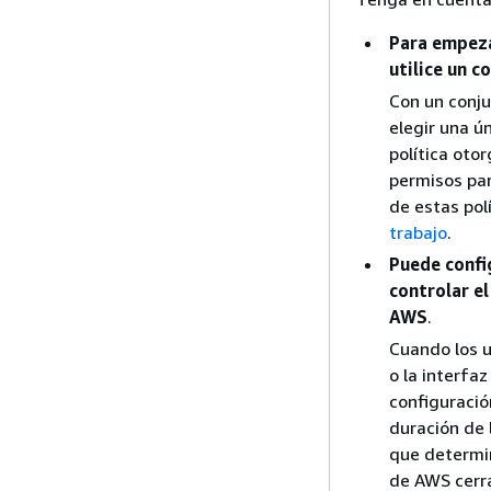
Para empeza
utilice un 
Con un conju
elegir una ú
política oto
permisos par
de estas pol
trabajo
.
Puede confi
controlar e
AWS
.
Cuando los u
o la interfa
configuració
duración de 
que determin
de AWS cerra