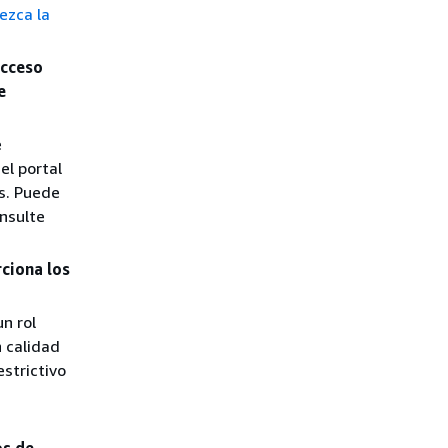
ezca la
acceso
e
e
el portal
s. Puede
nsulte
rciona los
n rol
n calidad
estrictivo
os de