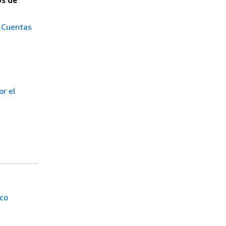
a Cuentas
r el
ico