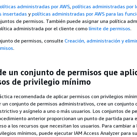
olíticas administradas por AWS
,
políticas administradas por l
as insertadas
y
políticas administradas por AWS para las func
juntos de permisos. También puede asignar una política adm
lítica administrada por el cliente como
límite de permisos
.
njunto de permisos, consulte
Creación, administración y elim
rmisos
.
de un conjunto de permisos que apli
sos de privilegio mínimo
ráctica recomendada de aplicar permisos con privilegios míni
 un conjunto de permisos administrativos, cree un conjunto 
trictivo y asígnelo a uno o más usuarios. Los conjuntos de p
ocedimiento anterior proporcionan un punto de partida para e
so a los recursos que necesitan los usuarios. Para cambiar a 
vilegios mínimos, puede ejecutar IAM Access Analyzer para su