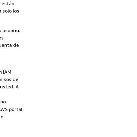
s están
 solo los
 usuario.
os
Cuenta de
en IAM
misos de
 usted. A
no
 AWS portal
no