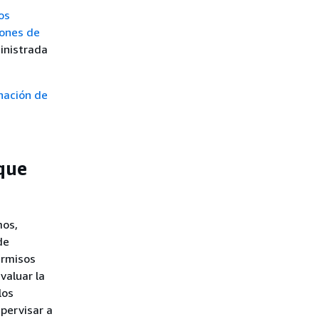
os
iones de
inistrada
inación de
que
mos,
de
ermisos
valuar la
los
pervisar a