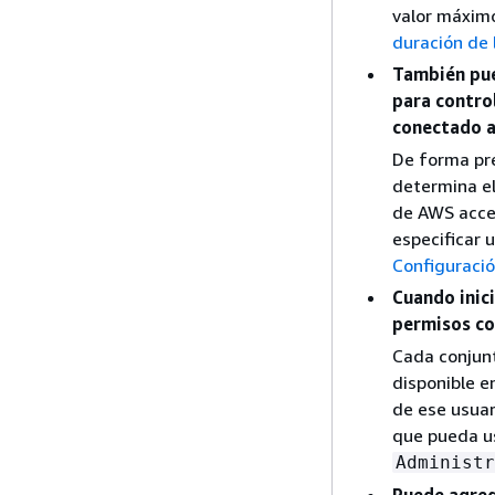
valor máximo
duración de 
También pue
para contro
conectado a
De forma pr
determina el
de AWS acces
especificar 
Configuració
Cuando inici
permisos co
Cada conjunt
disponible e
de ese usuar
que pueda us
Administr
Puede agreg