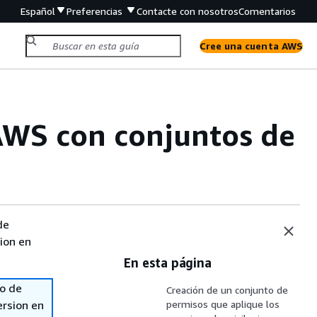
Español
Preferencias
Contacte con nosotros
Comentarios
Cree una cuenta AWS
AWS con conjuntos de
de
sion en
En esta página
so de
Creación de un conjunto de
ersion en
permisos que aplique los