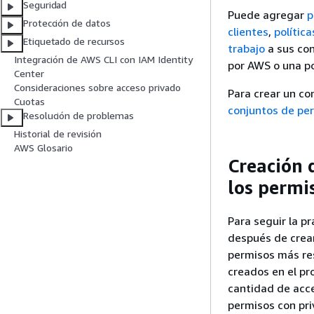
Seguridad
Puede agregar
p
Protección de datos
clientes
,
polític
Etiquetado de recursos
trabajo
a sus con
Integración de AWS CLI con IAM Identity
por AWS o una po
Center
Consideraciones sobre acceso privado
Para crear un co
Cuotas
conjuntos de pe
Resolución de problemas
Historial de revisión
AWS Glosario
Creación 
los permi
Para seguir la p
después de crear
permisos más res
creados en el pr
cantidad de acce
permisos con pri