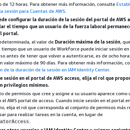
 de 12 horas. Para obtener más información, consulte
Establ
la sesión para Cuentas de AWS
.
de configurar la duración de la sesión del portal de AWS 
lar el tiempo que un usuario de la fuerza laboral permanec
l portal.
edeterminada, el valor de
Duración máxima de la sesión
, qu
 tiempo que un usuario de Workforce puede iniciar sesión en 
o antes de tener que volver a autenticarse, es de ocho hora
un valor máximo de 90 días. Para obtener más información, co
n de la duración de la sesión en IAM Identity Center
.
e sesión en el portal de AWS acceso, elija el rol que propo
n privilegios mínimos.
o de permisos que cree y asigne a su usuario aparece como u
n el AWS portal de acceso. Cuando inicie sesión en el portal e
io, elija el rol que corresponda al conjunto de permisos más r
ar para realizar tareas en la cuenta, en lugar de
.
atorAccess
ar otros usuarios a IAM Identity Center y asignar conjunt