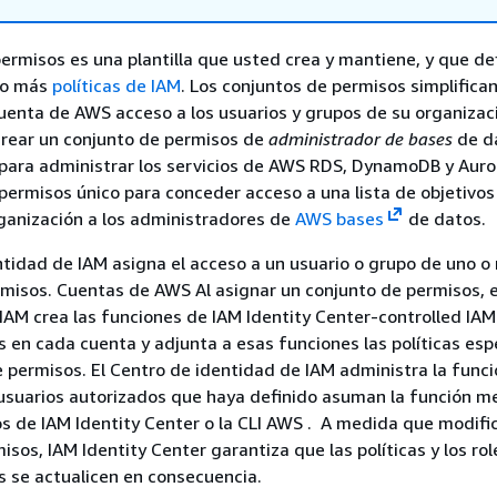
ermisos es una plantilla que usted crea y mantiene, y que de
 o más
políticas de IAM
. Los conjuntos de permisos simplifican
uenta de AWS acceso a los usuarios y grupos de su organizaci
crear un conjunto de permisos de
administrador de bases
de d
s para administrar los servicios de AWS RDS, DynamoDB y Auror
permisos único para conceder acceso a una lista de objetivo
ganización a los administradores de
AWS bases
de datos.
ntidad de IAM asigna el acceso a un usuario o grupo de uno o
misos. Cuentas de AWS Al asignar un conjunto de permisos, e
IAM crea las funciones de IAM Identity Center-controlled IAM
 en cada cuenta y adjunta a esas funciones las políticas esp
e permisos. El Centro de identidad de IAM administra la funci
usuarios autorizados que haya definido asuman la función m
os de IAM Identity Center o la CLI AWS . A medida que modific
isos, IAM Identity Center garantiza que las políticas y los ro
 se actualicen en consecuencia.