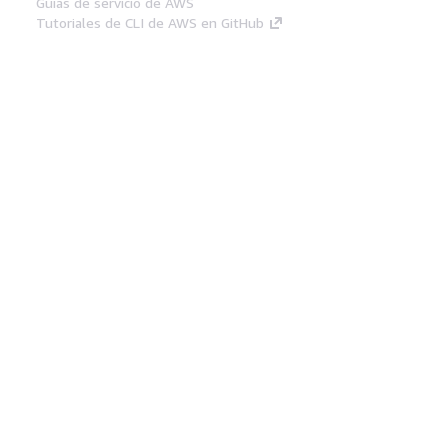
Guías de servicio de AWS
Tutoriales de CLI de AWS en GitHub
Herramientas Para
Desarrolladores
Biblioteca de ejemplos de código de AWS
AWS CLI
Centro de creadores en AWS
Blog de herramientas para desarrolladores de
AWS
Enlaces Útiles
Descarga del servidor MCP de documentación
de AWS
Inicio de sesión en la consola de AWS
AWS re:Post
Privacidad
Términos del sitio
Preferencias de
cookies
© 2026, Amazon Web Services, Inc o
sus afiliados. Todos los derechos reservados.