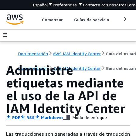
Español
Preferencias
Contacte con nosotros
Come
Comenzar
Guías de servicio
Herrami
Documentación
AWS IAM Identity Center
Administre
Documentación
AWS IAM Identity Center
Guía del usuar
etiquetas mediante
el uso de la API de
IAM Identity Center
PDF
RSS
Markdown
Modo de enfoque
Las traducciones son generadas a través de traducción