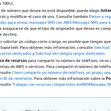
 10DLC.
po de número que desea no está disponible, puede elegir
Anter
trás y modificar el caso de uso. Consulte también
Países y re
les para enviar mensajes SMS con AWS Mensajes SMS para el
 asegurarse de que el tipo de originador que desea es comp
de destino.
es solicitar un código corto o largo, es posible que tengas que
 Soporteél. Para obtener más información, consulte
Solicitud
 cortos dedicados
y
Solicitud de códigos largos dedicados
.
ica de recursos
para compartir tu número de teléfono, otros
entas de AWS o servicios. Para compartir el número de teléf
onsulte
Cómo compartir un número de teléfono, un grupo, una 
un ID de remitente
. Para obtener más información sobre la
Po
onsulte
Trabajar con recursos compartidos enAWSMensajes SM
.