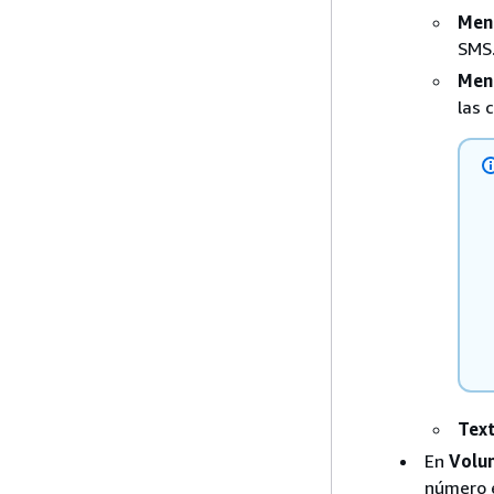
Men
SMS
Men
las 
Text
En
Volu
número 