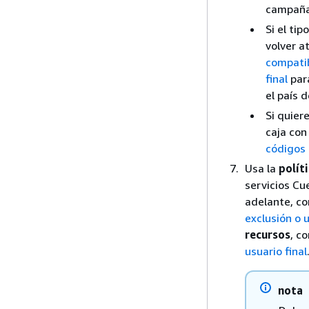
campaña
Si el ti
volver a
compatib
final
para
el país 
Si quier
caja con
códigos
Usa la
polít
servicios Cu
adelante, c
exclusión o 
recursos
, c
usuario final
nota