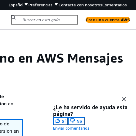
Español
Preferencias
Contacte con nosotros
Comentarios
Cree una cuenta AWS
fono en AWS Mensajes
de
sion en
¿Le ha servido de ayuda esta
página?
Sí
No
so de
Enviar comentarios
ersion en