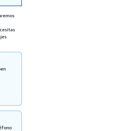
daremos
ecesitas
ajes
ben
léfono