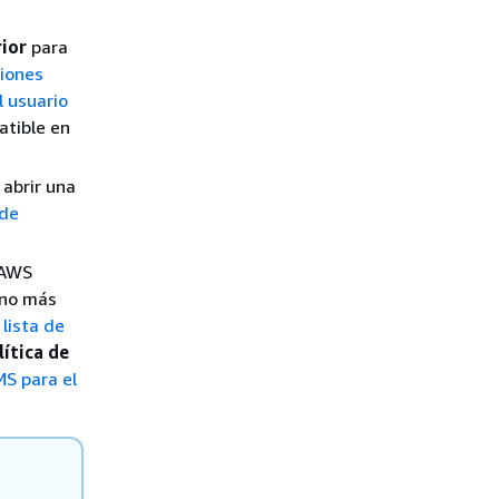
ior
para
giones
 usuario
atible en
 abrir una
 de
 AWS
ono más
lista de
lítica de
S para el