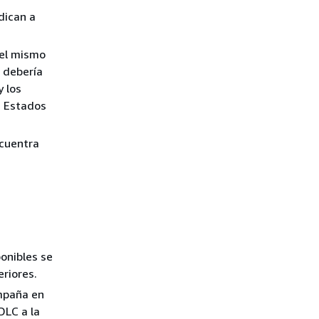
ndican a
 el mismo
, debería
y los
s Estados
ncuentra
onibles se
eriores.
ampaña en
DLC a la