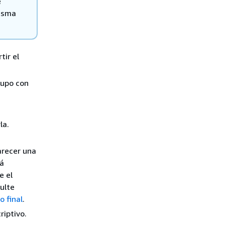
e
misma
ir el
rupo con
la.
arecer una
tá
e el
ulte
 final
.
riptivo.