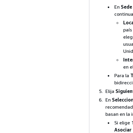
En
Sede 
continua
Loca
país
eleg
usua
Unid
Inte
en e
Para la
T
bidirecci
Elija
Siguien
En
Seleccion
recomendado 
basan en la 
Si elige
Asociar