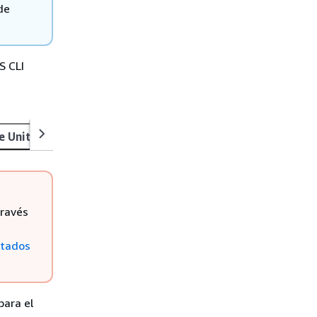
de
S CLI
e United States (Console)
Request a phone number (AWS 
través
stados
para el