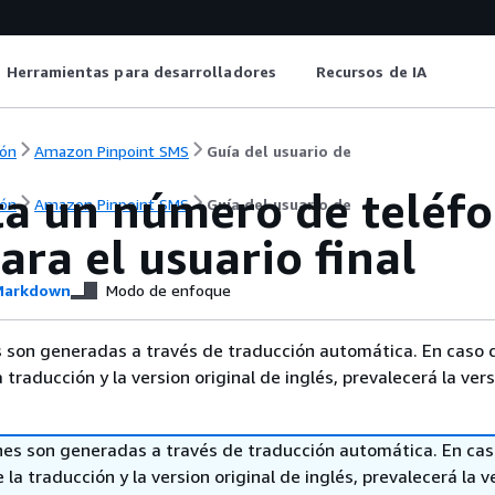
Herramientas para desarrolladores
Recursos de IA
ón
Amazon Pinpoint SMS
Guía del usuario de
ita un número de telé
ón
Amazon Pinpoint SMS
Guía del usuario de
ra el usuario final
arkdown
Modo de enfoque
 son generadas a través de traducción automática. En caso 
a traducción y la version original de inglés, prevalecerá la ver
nes son generadas a través de traducción automática. En ca
 la traducción y la version original de inglés, prevalecerá la v