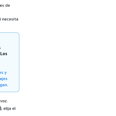
des de
si necesita
s
.
Los
es y
ajes
igen
.
 voz.
)
, elija el