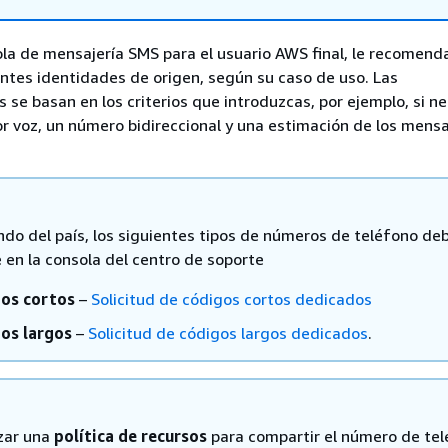
nsola de mensajería SMS para el usuario AWS final, le recomen
entes identidades de origen, según su caso de uso. Las
se basan en los criterios que introduzcas, por ejemplo, si n
 voz, un número bidireccional y una estimación de los mens
do del país, los siguientes tipos de números de teléfono de
e en la consola del centro de soporte
os cortos
–
Solicitud de códigos cortos dedicados
os largos
–
Solicitud de códigos largos dedicados
.
izar una
política de recursos
para compartir el número de te