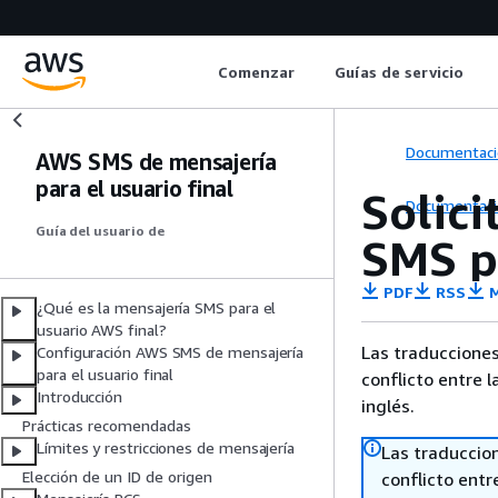
Comenzar
Guías de servicio
Documentaci
AWS SMS de mensajería
para el usuario final
Solic
Documentaci
Guía del usuario de
SMS pa
PDF
RSS
M
¿Qué es la mensajería SMS para el
usuario AWS final?
Las traducciones
Configuración AWS SMS de mensajería
para el usuario final
conflicto entre l
Introducción
inglés.
Prácticas recomendadas
Límites y restricciones de mensajería
Las traduccio
Elección de un ID de origen
conflicto entre