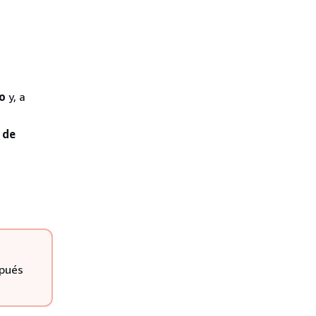
o
y, a
 de
spués