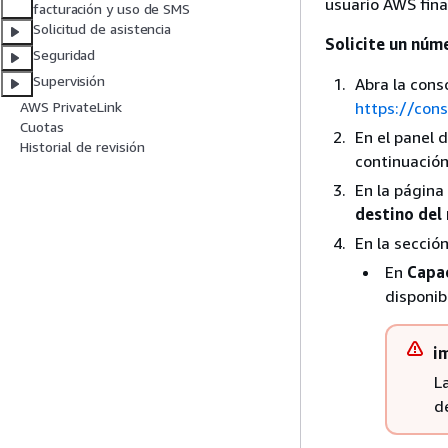
usuario AWS fina
facturación y uso de SMS
Solicitud de asistencia
Solicite un núm
Seguridad
Supervisión
Abra la cons
https://con
AWS PrivateLink
Cuotas
En el panel 
Historial de revisión
continuació
En la página
destino del
En la secció
En
Capa
disponib
i
L
d