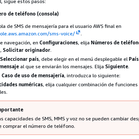
l, sigue estos pasos:
ero de teléfono (consola)
ola de SMS de mensajería para el usuario AWS final en
sole.aws.amazon.com/sms-voice/
.
de navegación, en
Configuraciones
, elija
Números de teléfon
n,
Solicitar originador
.
Seleccionar país
, debe elegir en el menú desplegable el
País
 mensaje
al que se enviarán los mensajes. Elija
Siguiente
.
n
Caso de uso de mensajería
, introduzca lo siguiente:
cidades numéricas
, elija cualquier combinación de funciones
les.
mportante
as capacidades de SMS, MMS y voz no se pueden cambiar de
e comprar el número de teléfono.