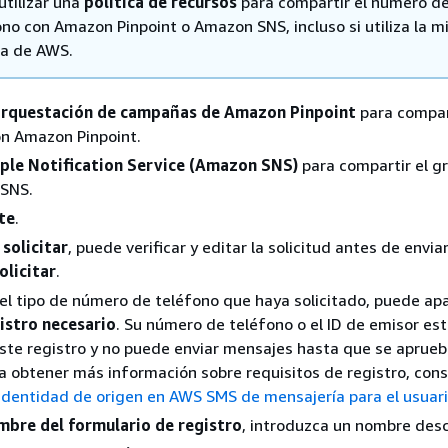
utilizar una
política de recursos
para compartir el número d
ono con Amazon Pinpoint o Amazon SNS, incluso si utiliza la 
a de AWS.
rquestación de campañas de Amazon Pinpoint
para compart
n Amazon Pinpoint.
ple Notification Service (Amazon SNS)
para compartir el g
SNS.
te
.
 solicitar
, puede verificar y editar la solicitud antes de enviar
olicitar
.
el tipo de número de teléfono que haya solicitado, puede ap
istro necesario
. Su número de teléfono o el ID de emisor es
ste registro y no puede enviar mensajes hasta que se aprueb
ra obtener más información sobre requisitos de registro, cons
identidad de origen en AWS SMS de mensajería para el usuario
bre del formulario de registro
, introduzca un nombre desc