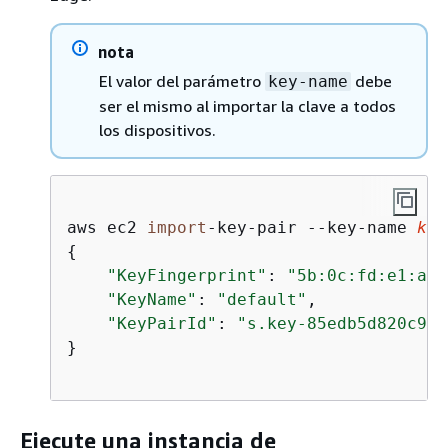
nota
El valor del parámetro
debe
key-name
ser el mismo al importar la clave a todos
los dispositivos.
aws ec2 
import
-key-pair --key-name 
key
{
"KeyFingerprint"
: 
"5b:0c:fd:e1:a0:
"KeyName"
: 
"default"
,

"KeyPairId"
: 
"s.key-85edb5d820c92a
}

Ejecute una instancia de