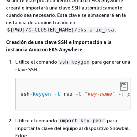
Si omite este procedimiento, Amazon EKS Anywhere
creará e importará una clave SSH automáticamente
cuando sea necesario. Esta clave se almacenará en la
instancia de administración en
.
$
{
PWD}/$
{
CLUSTER_NAME}/eks-a-id_rsa
Creación de una clave SSH e importación a la
instancia Amazon EKS Anywhere
Utilice el comando
para generar una
ssh-keygen
clave SSH.
ssh
-keygen
-t
 rsa 
-C
"
key-name
"
-f
pat
Utilice el comando
para
import-key-pair
importar la clave del equipo al dispositivo Snowball
Edge.