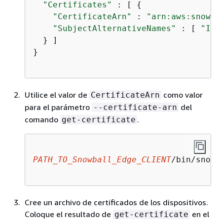
"Certificates"
 : [ 
{
"CertificateArn"
 : 
"arn:aws:snowba
"SubjectAlternativeNames"
 : [ 
"ID:
  } ]

}

Utilice el valor de
como valor
CertificateArn
para el parámetro
del
--certificate-arn
comando
.
get-certificate
PATH_TO_Snowball_Edge_CLIENT
/bin/snowb
Cree un archivo de certificados de los dispositivos.
Coloque el resultado de
en el
get-certificate