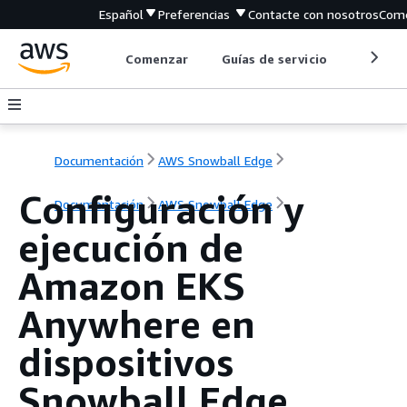
Español
Preferencias
Contacte con nosotros
Come
Comenzar
Guías de servicio
Herrami
Documentación
AWS Snowball Edge
Configuración y
Documentación
AWS Snowball Edge
ejecución de
Amazon EKS
Anywhere en
dispositivos
Snowball Edge