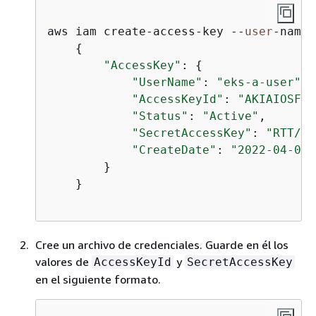
aws iam create-access-key --
user
-name 
{
"AccessKey"
: 
{
"UserName"
: 
"eks-a-user"
,

"AccessKeyId"
: 
"AKIAIOSFOD
"Status"
: 
"Active"
,

"SecretAccessKey"
: 
"RTT/wJ
"CreateDate"
: 
"2022-04-06T
        }

    }

Cree un archivo de credenciales. Guarde en él los
valores de
y
AccessKeyId
SecretAccessKey
en el siguiente formato.