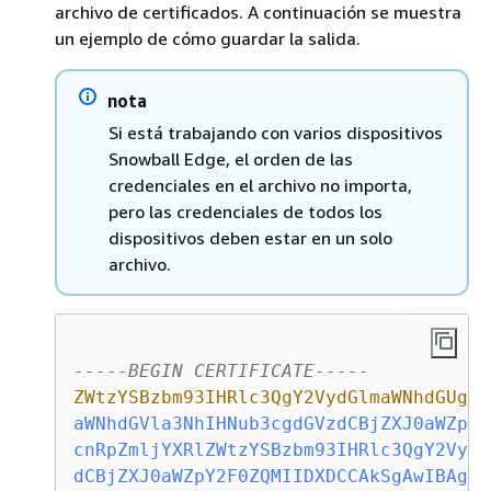
archivo de certificados. A continuación se muestra
un ejemplo de cómo guardar la salida.
nota
Si está trabajando con varios dispositivos
Snowball Edge, el orden de las
credenciales en el archivo no importa,
pero las credenciales de todos los
dispositivos deben estar en un solo
archivo.
-----BEGIN CERTIFICATE-----
ZWtzYSBzbm93IHRlc3QgY2VydGlmaWNhdGUgZW
aWNhdGVla3NhIHNub3cgdGVzdCBjZXJ0aWZpY2
cnRpZmljYXRlZWtzYSBzbm93IHRlc3QgY2VydG
dCBjZXJ0aWZpY2F0ZQMIIDXDCCAkSgAwIBAgIJ