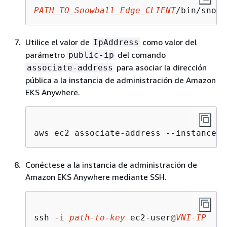
PATH_TO_Snowball_Edge_CLIENT
/bin/snowb
Utilice el valor de
como valor del
IpAddress
parámetro
del comando
public-ip
para asociar la dirección
associate-address
pública a la instancia de administración de Amazon
EKS Anywhere.
aws ec2 associate-address --instance-
i
Conéctese a la instancia de administración de
Amazon EKS Anywhere mediante SSH.
ssh -
i
path-
to
-key
 ec2-user
@
VNI-IP