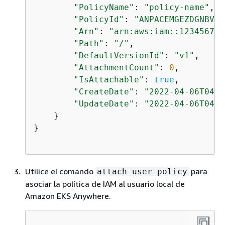
"PolicyName"
: 
"policy-name"
,

"PolicyId"
: 
"ANPACEMGEZDGNBVGY
"Arn"
: 
"arn:aws:iam::123456789
"Path"
: 
"/"
,

"DefaultVersionId"
: 
"v1"
,

"AttachmentCount"
: 
0
,

"IsAttachable"
: 
true
,

"CreateDate"
: 
"2022-04-06T04:4
"UpdateDate"
: 
"2022-04-06T04:4
    }

}     

Utilice el comando
para
attach-user-policy
asociar la política de IAM al usuario local de
Amazon EKS Anywhere.