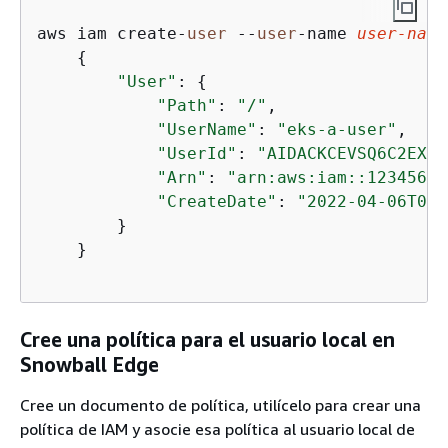
aws iam create-
user
 --
user
-name 
user
-name
{
"User"
: 
{
"Path"
: 
"/"
,

"UserName"
: 
"eks-a-user"
,

"UserId"
: 
"AIDACKCEVSQ6C2EXAM
"Arn"
: 
"arn:aws:iam::12345678
"CreateDate"
: 
"2022-04-06T00:
        }

    }

Cree una política para el usuario local en
Snowball Edge
Cree un documento de política, utilícelo para crear una
política de IAM y asocie esa política al usuario local de