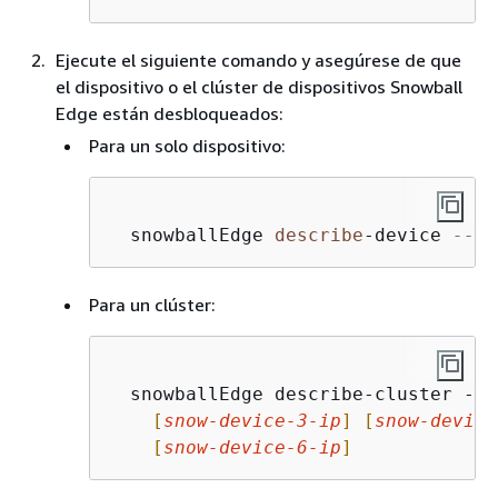
Ejecute el siguiente comando y asegúrese de que
el dispositivo o el clúster de dispositivos Snowball
Edge están desbloqueados:
Para un solo dispositivo:
  snowballEdge 
describe
-
device 
--en
Para un clúster:
  snowballEdge describe-cluster --d
[
snow-device-3-ip
]
[
snow-device
[
snow-device-6-ip
]