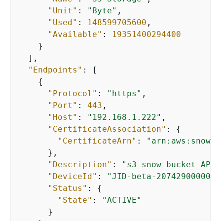
"Unit"
: 
"Byte"
,

"Used"
: 
148599705600
,

"Available"
: 
19351400294400
    }

  ],

"Endpoints"
: [

{
"Protocol"
: 
"https"
,

"Port"
: 
443
,

"Host"
: 
"192.168.1.222"
,

"CertificateAssociation"
: 
{
"CertificateArn"
: 
"arn:aws:snowba
      },

"Description"
: 
"s3-snow bucket API 
"DeviceId"
: 
"JID-beta-207429000001-
"Status"
: 
{
"State"
: 
"ACTIVE"
      }
