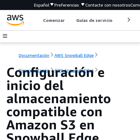
Español
Preferencias
Contacte con nosotros
Come
Comenzar
Guías de servicio
Herrami
Documentación
AWS Snowball Edge
Configuración e
Documentación
AWS Snowball Edge
inicio del
almacenamiento
compatible con
Amazon S3 en
Snowball Edge