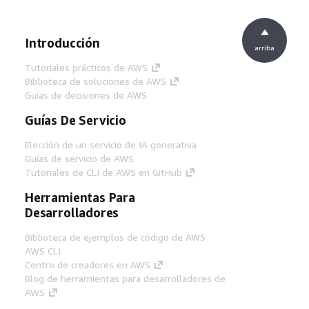
Introducción
arriba
Tutoriales prácticos de AWS
Biblioteca de soluciones de AWS
Guías de decisiones de AWS
Guías De Servicio
Elección de un servicio de IA generativa
Guías de servicio de AWS
Tutoriales de CLI de AWS en GitHub
Herramientas Para
Desarrolladores
Biblioteca de ejemplos de código de AWS
AWS CLI
Centro de creadores en AWS
Blog de herramientas para desarrolladores de
AWS