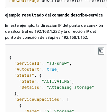
snowballEdge
 describe-service --service-i
ejemplo
del comando describe-service
resultado
En este ejemplo, la dirección IP del punto de conexión
de s3control es 192.168.1.222 y la dirección IP del
punto de conexión de s3api es 192.168.1.152.
{
"ServiceId"
: 
"s3-snow"
,

"Autostart"
: 
true
,

"Status"
: 
{
"State"
: 
"ACTIVATING"
,

"Details"
: 
"Attaching storage"
  },

"ServiceCapacities"
: [

{
"Name"
: 
"S3 Storage"
,
