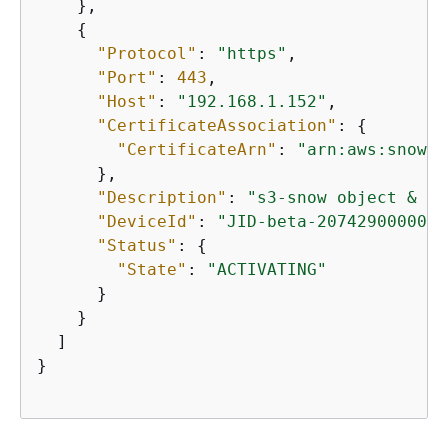
    },

{
"Protocol"
: 
"https"
,

"Port"
: 
443
,

"Host"
: 
"192.168.1.152"
,

"CertificateAssociation"
: 
{
"CertificateArn"
: 
"arn:aws:snowba
      },

"Description"
: 
"s3-snow object & bu
"DeviceId"
: 
"JID-beta-207429000001-
"Status"
: 
{
"State"
: 
"ACTIVATING"
      }

    }

  ]

}
