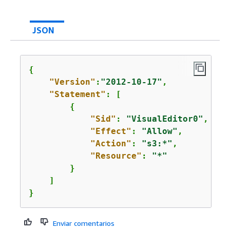
JSON
{
"Version"
:
"2012-10-17"
,

"Statement"
: [

{
"Sid"
: 
"VisualEditor0"
,

"Effect"
: 
"Allow"
,

"Action"
: 
"s3:*"
,

"Resource"
: 
"*"
        }

    ]

}
Enviar comentarios