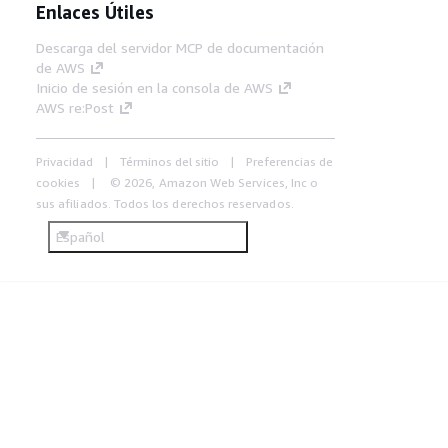
Enlaces Útiles
Descarga del servidor MCP de documentación
de AWS
Inicio de sesión en la consola de AWS
AWS re:Post
Privacidad
Términos del sitio
Preferencias de
cookies
© 2026, Amazon Web Services, Inc o
sus afiliados. Todos los derechos reservados.
Español