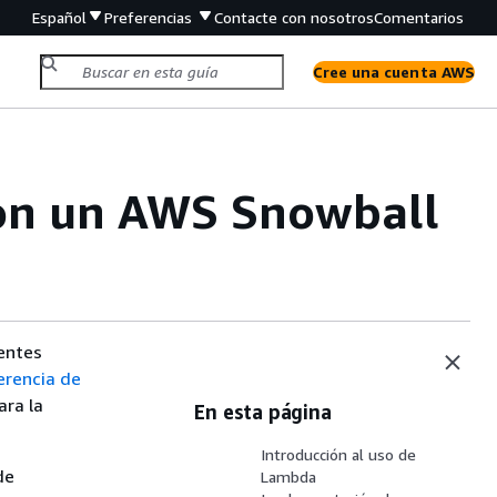
Español
Preferencias
Contacte con nosotros
Comentarios
Cree una cuenta AWS
on un AWS Snowball
ientes
erencia de
ara la
En esta página
Introducción al uso de
de
Lambda