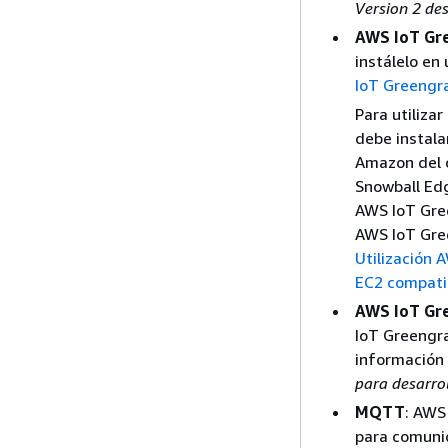
Version 2 de
AWS IoT Gre
instálelo en
IoT Greengr
Para utiliza
debe instala
Amazon del d
Snowball Edg
AWS IoT Gree
AWS IoT Gree
Utilización 
EC2 compati
AWS IoT Gr
IoT Greengra
información 
para desarro
MQTT
: AWS
para comunic