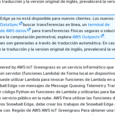
a traducción y la version original de inglés, prevalecerá la ver
Edge ya no está disponible para nuevos clientes. Los nuevos 
DataSync
buscar transferencias en línea, un
terminal de
 de AWS datos
para transferencias físicas seguras o soluc
ara la computación perimetral, explora
AWS Outposts
.
nes son generadas a través de traducción automática. En ca
 la traducción y la version original de inglés, prevalecerá la v
red by AWS IoT Greengrass es un servicio informático que
sin servidor (funciones Lambda) de forma local en dispositiv
Puede utilizar Lambda para invocar funciones de Lambda en 
wball Edge con mensajes de Message Queuing Telemetry Tra
 código Python en funciones de Lambda y utilizarlas para ll
e servicio público en la nube. AWS Para utilizar las funciones
ivos Snowball Edge, debe crear los trabajos de Snowball Edge
e con. Región de AWS AWS IoT Greengrass Para obtener una l