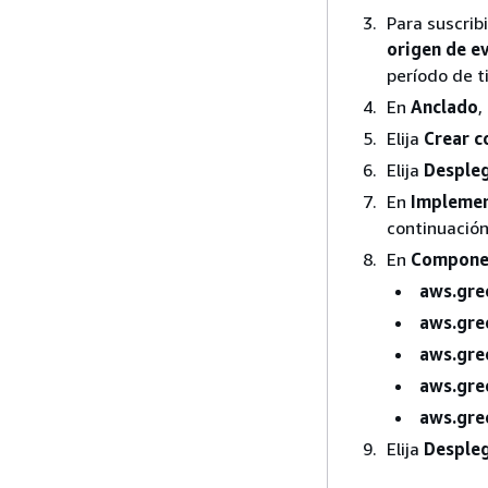
Para suscrib
origen de e
período de 
En
Anclado
,
Elija
Crear 
Elija
Desple
En
Implemen
continuación
En
Componen
aws.gre
aws.gre
aws.gre
aws.gre
aws.gre
Elija
Desple