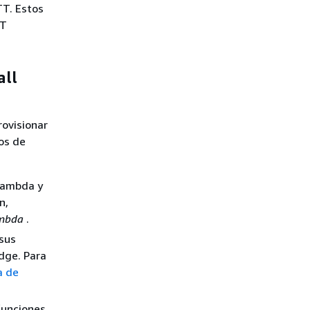
T. Estos
TT
all
rovisionar
os de
 Lambda y
n,
ambda
.
 sus
dge. Para
a de
 funciones