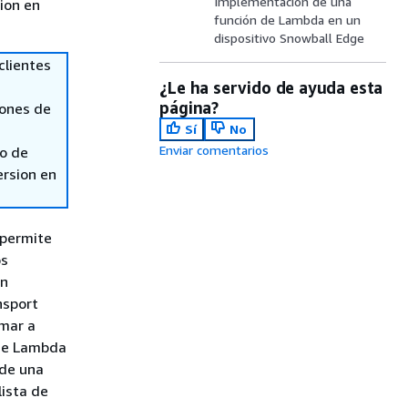
Implementación de una
sion en
función de Lambda en un
dispositivo Snowball Edge
clientes
¿Le ha servido de ayuda esta
página?
iones de
Sí
No
Enviar comentarios
so de
ersion en
 permite
os
un
nsport
amar a
 de Lambda
 de una
ista de