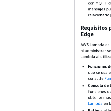
con MQTT de
mensajes pu
relacionado 
Requisitos
Edge
AWS Lambda es un
ni administrar s
Lambda al utiliz
Funciones 
que se usa e
consulte
Fun
Consola de
funciones de
obtener más
Lambda
en 
Python
: el 