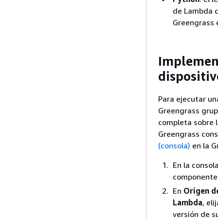
de Lambda c
Greengrass e
Implement
dispositi
Para ejecutar u
Greengrass grup
completa sobre 
Greengrass cons
(consola)
en la G
En la consol
componente
En
Origen d
Lambda
, el
versión de s