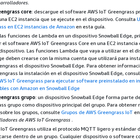
sarrolladores
.
engrass core
: descargue el software AWS IoT Greengrass pr
 una EC2 instancia que se ejecute en el dispositivo. Consulta
U
ass en EC2 instancias de Amazon
en esta guía.
r las funciones de Lambda en un dispositivo Snowball Edge, p
r el software AWS IoT Greengrass Core en una EC2 instancia
ispositivo. Las funciones Lambda que vaya a utilizar en el di
e deben crearse con la misma cuenta que utilizará para insta
ngrass el dispositivo Snowball Edge. Para obtener informac
ngrass la instalación en el dispositivo Snowball Edge, consul
AWS IoT Greengrass para ejecutar software preinstalado en i
bles con Amazon en Snowball Edge
eengrass grupo
: un dispositivo Snowball Edge forma parte 
ss grupo como dispositivo principal del grupo. Para obtener
sobre los grupos, consulte
Grupos de AWS Greengrass IoT
en
lladores de AWS IoT Greengrass
.
 IoT Greengrass utiliza el protocolo MQTT ligero y estándar d
arse dentro de un grupo. Cualquier dispositivo o software c