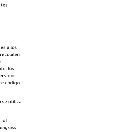
ntes
es a los
 recopilen
e
te, los
ervidor
te código
se utiliza
 IoT
eengrass