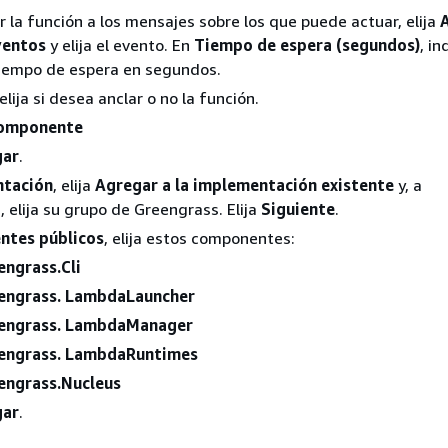
ir la función a los mensajes sobre los que puede actuar, elija
ventos
y elija el evento. En
Tiempo de espera (segundos)
, i
tiempo de espera en segundos.
 elija si desea anclar o no la función.
componente
gar
.
tación
, elija
Agregar a la implementación existente
y, a
, elija su grupo de Greengrass. Elija
Siguiente
.
tes públicos
, elija estos componentes:
engrass.Cli
engrass. LambdaLauncher
engrass. LambdaManager
engrass. LambdaRuntimes
engrass.Nucleus
gar
.