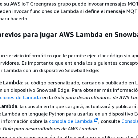
 su AWS IoT Greengrass grupo puede invocar mensajes MQT
eden invocar funciones de Lambda si define el mensaje MQ
para hacerlo.
 previos para jugar AWS Lambda en Snowb
 servicio informático que le permite ejecutar código sin ap
ervidores. Es importante que entienda los siguientes concept
ar Lambda con un dispositivo Snowball Edge:
de Lambda
: su código personalizado, cargado y publicado en
n un dispositivo Snowball Edge. Para obtener más informació
ciones de Lambda
en la
Guía para desarrolladores de AWS L
 Lambda
: la consola en la que cargará, actualizará y publicará
 Lambda en lenguaje Python para usarlas en un dispositivo E
 información sobre la
consola de Lambda
, consulte
Consol
la
Guía para desarrolladores de AWS Lambda
.
lenguaje de programación de alto nivel que se utiliza para las