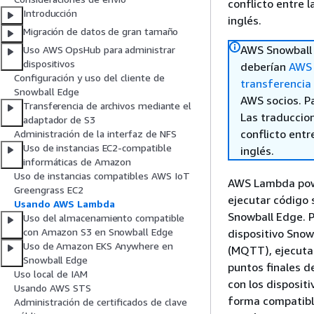
conflicto entre l
Introducción
inglés.
Migración de datos de gran tamaño
AWS Snowball 
Uso AWS OpsHub para administrar
dispositivos
deberían
AWS 
Configuración y uso del cliente de
transferencia
Snowball Edge
AWS socios. P
Transferencia de archivos mediante el
Las traduccio
adaptador de S3
conflicto entre
Administración de la interfaz de NFS
Uso de instancias EC2-compatible
inglés.
informáticas de Amazon
Uso de instancias compatibles AWS IoT
AWS Lambda powe
Greengrass EC2
ejecutar código 
Usando AWS Lambda
Snowball Edge. 
Uso del almacenamiento compatible
con Amazon S3 en Snowball Edge
dispositivo Sno
Uso de Amazon EKS Anywhere en
(MQTT), ejecutar
Snowball Edge
puntos finales d
Uso local de IAM
con los disposit
Usando AWS STS
forma compatibl
Administración de certificados de clave