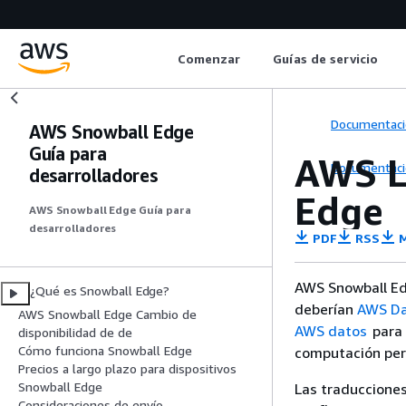
Comenzar
Guías de servicio
Documentaci
AWS Snowball Edge
Guía para
AWS L
Documentaci
desarrolladores
Edge
AWS Snowball Edge Guía para
desarrolladores
PDF
RSS
M
AWS Snowball Edg
¿Qué es Snowball Edge?
deberían
AWS Da
AWS Snowball Edge Cambio de
AWS datos
para 
disponibilidad de de
Cómo funciona Snowball Edge
computación per
Precios a largo plazo para dispositivos
Snowball Edge
Las traducciones
Consideraciones de envío