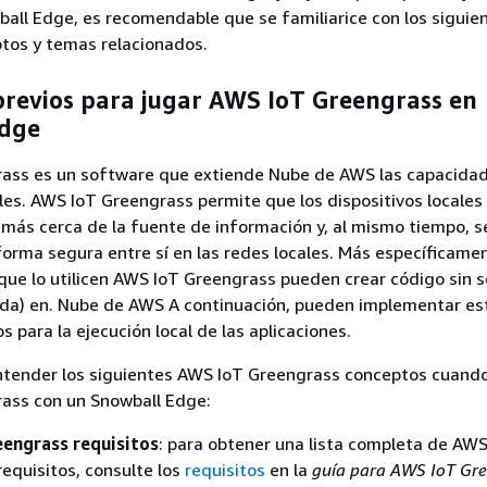
ball Edge, es recomendable que se familiarice con los siguie
ptos y temas relacionados.
previos para jugar AWS IoT Greengrass en
Edge
ass es un software que extiende Nube de AWS las capacidad
ales. AWS IoT Greengrass permite que los dispositivos locales
 más cerca de la fuente de información y, al mismo tiempo, s
rma segura entre sí en las redes locales. Más específicamen
que lo utilicen AWS IoT Greengrass pueden crear código sin s
da) en. Nube de AWS A continuación, pueden implementar es
os para la ejecución local de las aplicaciones.
tender los siguientes AWS IoT Greengrass conceptos cuando 
ass con un Snowball Edge:
engrass requisitos
: para obtener una lista completa de AWS
equisitos, consulte los
requisitos
en la
guía para AWS IoT Gr