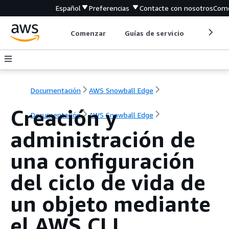
Español
Preferencias
Contacte con nosotros
Come
Comenzar
Guías de servicio
Herrami
Documentación
AWS Snowball Edge
Creación y
Documentación
AWS Snowball Edge
administración de
una configuración
del ciclo de vida de
un objeto mediante
el AWS CLI