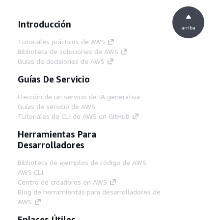
Introducción
arriba
Tutoriales prácticos de AWS
Biblioteca de soluciones de AWS
Guías de decisiones de AWS
Guías De Servicio
Elección de un servicio de IA generativa
Guías de servicio de AWS
Tutoriales de CLI de AWS en GitHub
Herramientas Para
Desarrolladores
Biblioteca de ejemplos de código de AWS
AWS CLI
Centro de creadores en AWS
Blog de herramientas para desarrolladores de
AWS
Enlaces Útiles