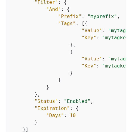
"Filter"
: 
{
"And"
: 
{
"Prefix"
: 
"myprefix"
,

"Tags"
: [
{
"Value"
: 
"mytagva
"Key"
: 
"mytagkey1
                    },

{
"Value"
: 
"mytagva
"Key"
: 
"mytagkey2
                    }

                ]

            }

        },

"Status"
: 
"Enabled"
,

"Expiration"
: 
{
"Days"
: 
10
        }

    }]
