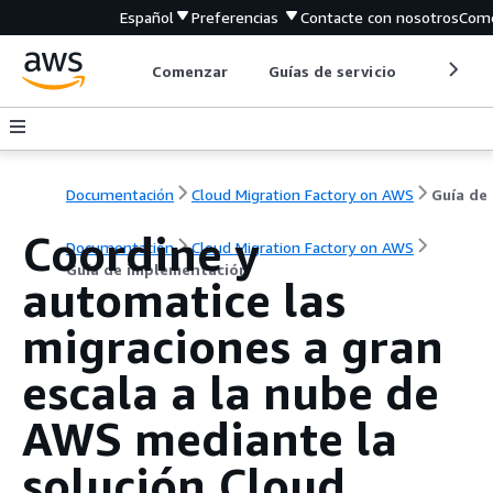
Español
Preferencias
Contacte con nosotros
Come
Comenzar
Guías de servicio
Herrami
Documentación
Cloud Migration Factory on AWS
Coordine y
Documentación
Cloud Migration Factory on AWS
Guía de implementación
automatice las
migraciones a gran
escala a la nube de
AWS mediante la
solución Cloud