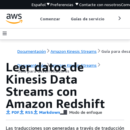
Español
Preferencias
Contacte con nosotros
Come
Comenzar
Guías de servicio
Herrami
Documentación
Amazon Kinesis Streams
Leer datos de
Documentación
Amazon Kinesis Streams
Guía para desarrolladores
Kinesis Data
Streams con
Amazon Redshift
PDF
RSS
Markdown
Modo de enfoque
Las traducciones son generadas a través de traducción