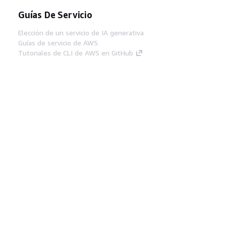
Guías De Servicio
Elección de un servicio de IA generativa
Guías de servicio de AWS
Tutoriales de CLI de AWS en GitHub
Herramientas Para
Desarrolladores
Biblioteca de ejemplos de código de AWS
AWS CLI
Centro de creadores en AWS
Blog de herramientas para desarrolladores de
AWS
Enlaces Útiles
Descarga del servidor MCP de documentación
de AWS
Inicio de sesión en la consola de AWS
AWS re:Post