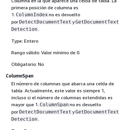
Columna en la que aparece una celda de tabla. La
primera posición de columna es
1.
no es devuelto
ColumnIndex
por
y
DetectDocumentText
GetDocumentText
.
Detection
Type: Entero
Rango válido: Valor mínimo de 0.
Obligatorio: No
ColumnSpan
El número de columnas que abarca una celda de
tabla. Actualmente, este valor es siempre 1,
incluso si el número de columnas extendidas es
mayor que 1.
no es devuelto
ColumnSpan
por
y
DetectDocumentText
GetDocumentText
.
Detection