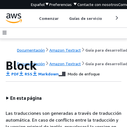
Español
Preferencias
Contacte con nosotros
Come
Comenzar
Guías de servicio
Herrami
Documentación
Amazon Textract
Block
Documentación
Amazon Textract
Guía para desarrolla
PDF
RSS
Markdown
Modo de enfoque
En esta página
Las traducciones son generadas a través de traducción
automática. En caso de conflicto entre la traducción y
la version original de inglés, prevalecerá la version en