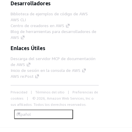
Desarrolladores
Biblioteca de ejemplos de código de AWS
AWS CLI
Centro de creadores en AWS
Blog de herramientas para desarrolladores de
AWS
Enlaces Útiles
Descarga del servidor MCP de documentación
de AWS
Inicio de sesión en la consola de AWS
AWS re:Post
Privacidad
Términos del sitio
Preferencias de
cookies
© 2026, Amazon Web Services, Inc o
sus afiliados. Todos los derechos reservados.
Español