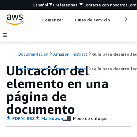
Español
Preferencias
Contacte con nosotros
Come
Comenzar
Guías de servicio
Herrami
Documentación
Amazon Textract
Ubicación del
Documentación
Amazon Textract
Guía para desarrolla
elemento en una
página de
documento
PDF
RSS
Markdown
Modo de enfoque