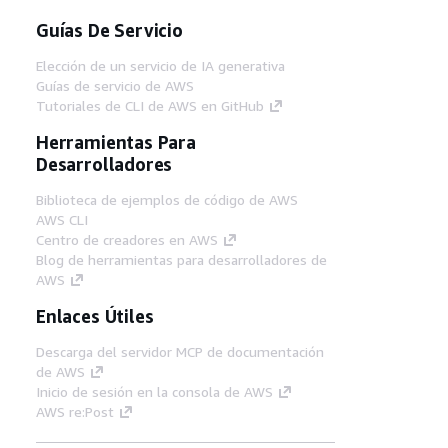
Guías De Servicio
Elección de un servicio de IA generativa
Guías de servicio de AWS
Tutoriales de CLI de AWS en GitHub
Herramientas Para
Desarrolladores
Biblioteca de ejemplos de código de AWS
AWS CLI
Centro de creadores en AWS
Blog de herramientas para desarrolladores de
AWS
Enlaces Útiles
Descarga del servidor MCP de documentación
de AWS
Inicio de sesión en la consola de AWS
AWS re:Post