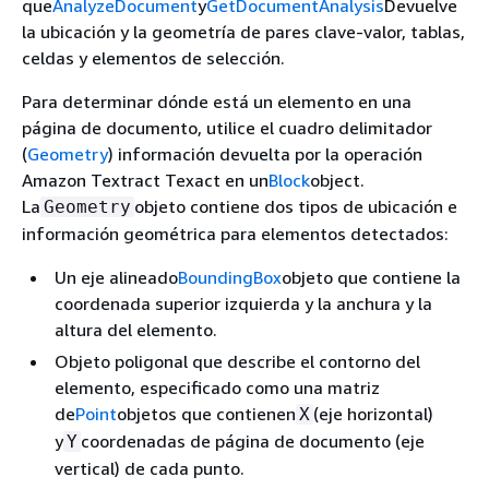
que
AnalyzeDocument
y
GetDocumentAnalysis
Devuelve
la ubicación y la geometría de pares clave-valor, tablas,
celdas y elementos de selección.
Para determinar dónde está un elemento en una
página de documento, utilice el cuadro delimitador
(
Geometry
) información devuelta por la operación
Amazon Textract Texact en un
Block
object.
La
objeto contiene dos tipos de ubicación e
Geometry
información geométrica para elementos detectados:
Un eje alineado
BoundingBox
objeto que contiene la
coordenada superior izquierda y la anchura y la
altura del elemento.
Objeto poligonal que describe el contorno del
elemento, especificado como una matriz
de
Point
objetos que contienen
(eje horizontal)
X
y
coordenadas de página de documento (eje
Y
vertical) de cada punto.