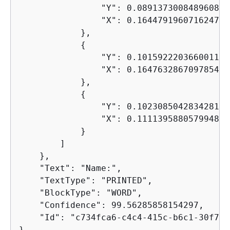
                "Y": 0.08913730084896088, 
                "X": 0.16447919607162476

            }, 

{
                "Y": 0.10159222036600113, 
                "X": 0.16476328670978546

            }, 

{
                "Y": 0.10230850428342819, 
                "X": 0.11113958805799484

            }

        ]

    }, 

    "Text": "Name:", 

    "TextType": "PRINTED",

    "BlockType": "WORD", 

    "Confidence": 99.56285858154297, 

    "Id": "c734fca6-c4c4-415c-b6c1-30f751
},