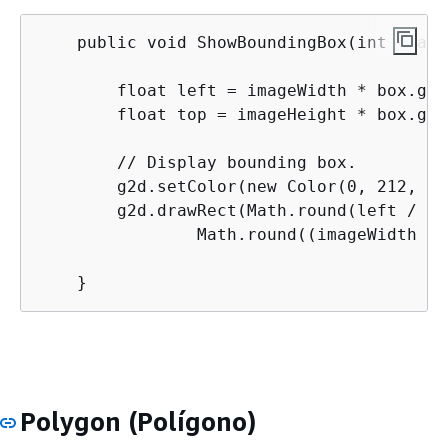
    public void ShowBoundingBox(int image
        float left = imageWidth * box.get
        float top = imageHeight * box.get
        // Display bounding box.

        g2d.setColor(new Color(0, 212, 0))
        g2d.drawRect(Math.round(left / sc
                Math.round((imageWidth * 
    }
Polygon (Polígono)