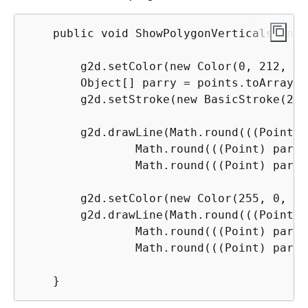
    public void ShowPolygonVerticals(int 
        g2d.setColor(new Color(0, 212, 0))
        Object[] parry = points.toArray();
        g2d.setStroke(new BasicStroke(2));
        g2d.drawLine(Math.round(((Point) 
                Math.round(((Point) parry
                Math.round(((Point) parry
        g2d.setColor(new Color(255, 0, 0))
        g2d.drawLine(Math.round(((Point) 
                Math.round(((Point) parry
                Math.round(((Point) parry
    }