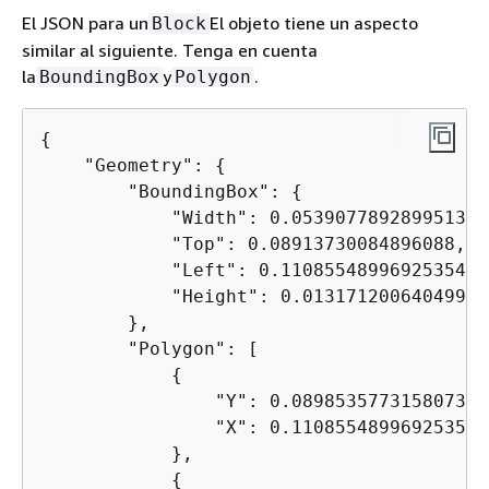
El JSON para un
El objeto tiene un aspecto
Block
similar al siguiente. Tenga en cuenta
la
y
.
BoundingBox
Polygon
{
    "Geometry": 
{
        "BoundingBox": 
{
            "Width": 0.053907789289951324,
            "Top": 0.08913730084896088, 

            "Left": 0.11085548996925354, 

            "Height": 0.013171200640499592
        }, 

        "Polygon": [

{
                "Y": 0.08985357731580734, 
                "X": 0.11085548996925354

            }, 

{