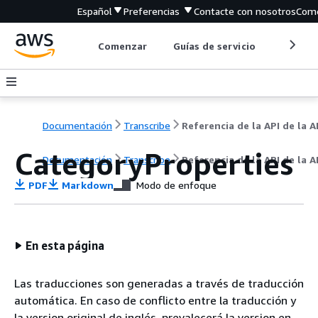
Español
Preferencias
Contacte con nosotros
Come
Comenzar
Guías de servicio
Herrami
Documentación
Transcribe
CategoryProperties
Documentación
Transcribe
Referencia de la API de la AP
PDF
Markdown
Modo de enfoque
En esta página
Las traducciones son generadas a través de traducción
automática. En caso de conflicto entre la traducción y
la version original de inglés, prevalecerá la version en