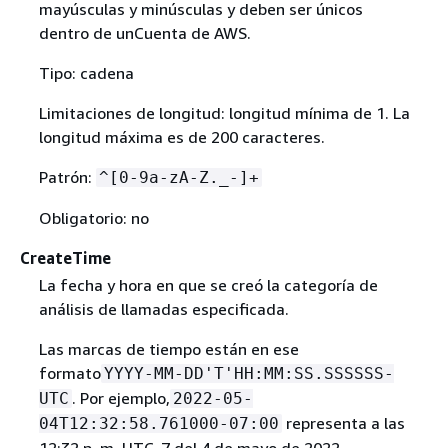
mayúsculas y minúsculas y deben ser únicos
dentro de unCuenta de AWS.
Tipo: cadena
Limitaciones de longitud: longitud mínima de 1. La
longitud máxima es de 200 caracteres.
Patrón:
^[0-9a-zA-Z._-]+
Obligatorio: no
CreateTime
La fecha y hora en que se creó la categoría de
análisis de llamadas especificada.
Las marcas de tiempo están en ese
formato
YYYY-MM-DD'T'HH:MM:SS.SSSSSS-
. Por ejemplo,
UTC
2022-05-
representa a las
04T12:32:58.761000-07:00
12:32 p. m. UTC-7 del 4 de mayo de 2022.