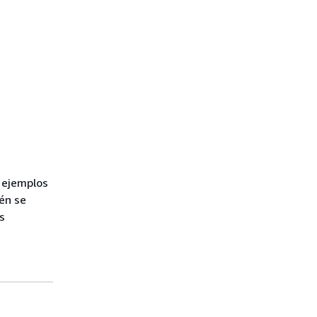
 ejemplos
én se
s