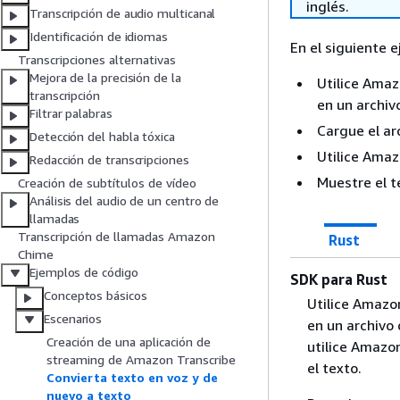
inglés.
Transcripción de audio multicanal
Identificación de idiomas
En el siguiente 
Transcripciones alternativas
Mejora de la precisión de la
Utilice Amaz
transcripción
en un archiv
Filtrar palabras
Cargue el ar
Detección del habla tóxica
Utilice Amaz
Redacción de transcripciones
Muestre el t
Creación de subtítulos de vídeo
Análisis del audio de un centro de
llamadas
Transcripción de llamadas Amazon
Rust
Chime
Ejemplos de código
SDK para Rust
Conceptos básicos
Utilice Amazon
Escenarios
en un archivo
Creación de una aplicación de
utilice Amazo
streaming de Amazon Transcribe
el texto.
Convierta texto en voz y de
nuevo a texto