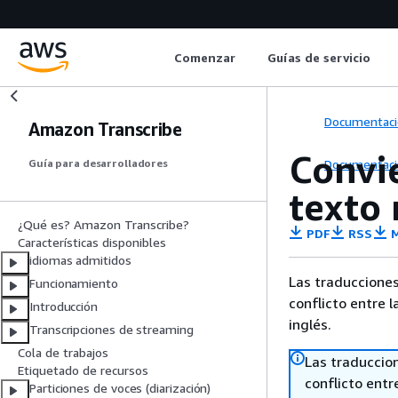
Comenzar
Guías de servicio
Documentaci
Amazon Transcribe
Convie
Documentaci
Guía para desarrolladores
texto
¿Qué es? Amazon Transcribe?
PDF
RSS
M
Características disponibles
idiomas admitidos
Las traducciones
Funcionamiento
conflicto entre l
Introducción
inglés.
Transcripciones de streaming
Cola de trabajos
Las traduccio
Etiquetado de recursos
conflicto entre
Particiones de voces (diarización)