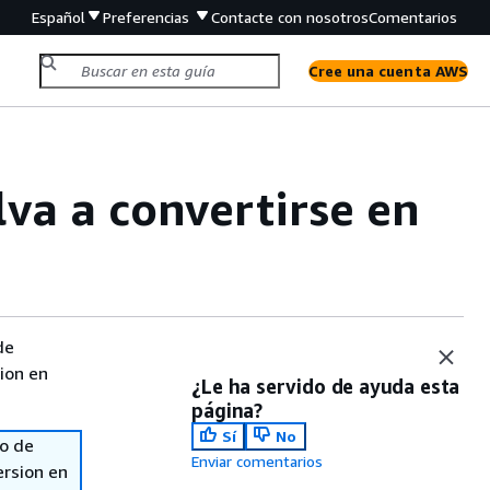
Español
Preferencias
Contacte con nosotros
Comentarios
Cree una cuenta AWS
lva a convertirse en
de
sion en
¿Le ha servido de ayuda esta
página?
Sí
No
so de
Enviar comentarios
ersion en