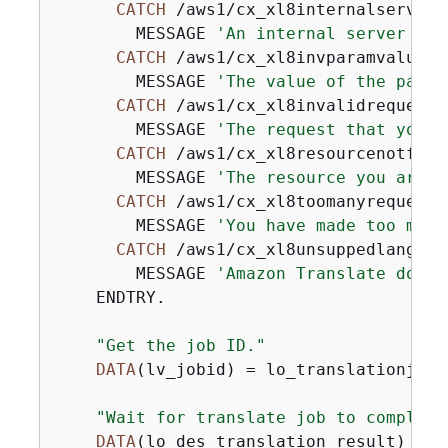
CATCH
 /aws1/cx_xl8internalserverex
        MESSAGE 
'An internal server err
CATCH
 /aws1/cx_xl8invparamvalueex.
        MESSAGE 
'The value of the param
CATCH
 /aws1/cx_xl8invalidrequestex
        MESSAGE 
'The request that you m
CATCH
 /aws1/cx_xl8resourcenotfound
        MESSAGE 
'The resource you are l
CATCH
 /aws1/cx_xl8toomanyrequestse
        MESSAGE 
'You have made too many
CATCH
 /aws1/cx_xl8unsuppedlanguage
        MESSAGE 
'Amazon Translate does 
    ENDTRY.

"Get the job ID."
DATA
(lv_jobid) = lo_translationjob_
"Wait for translate job to complete
DATA
(lo_des_translation_result) = l