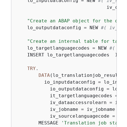
    lo_inputdataconfig = NEW 
#( iv_s3ur
                                iv_cont
"Create an ABAP object for the outp
    lo_outputdataconfig = NEW 
#( iv_s3u
"Create an internal table for targe
    lo_targetlanguagecodes = NEW 
#( iv_
    INSERT lo_targetlanguagecodes  INTO
TRY
.

DATA
(lo_translationjob_result) 
          io_inputdataconfig = lo_inputd
            io_outputdataconfig = lo_ou
            it_targetlanguagecodes = lt
            iv_dataaccessrolearn = iv_d
            iv_jobname = iv_jobname

            iv_sourcelanguagecode = iv_
        MESSAGE 
'Translation job starte