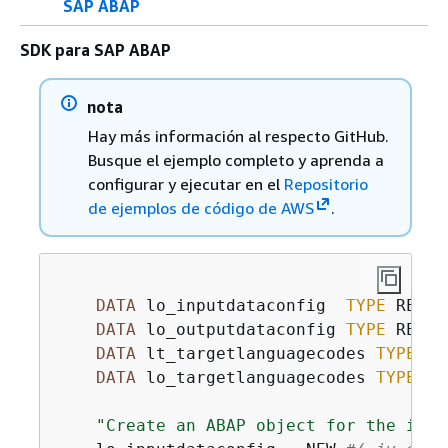
SAP ABAP
SDK para SAP ABAP
nota
Hay más información al respecto GitHub.
Busque el ejemplo completo y aprenda a
configurar y ejecutar en el
Repositorio
de ejemplos de código de AWS
.
DATA
 lo_inputdataconfig  
TYPE
 REF T
DATA
 lo_outputdataconfig 
TYPE
 REF T
DATA
 lt_targetlanguagecodes 
TYPE
 /a
DATA
 lo_targetlanguagecodes 
TYPE
 RE
"Create an ABAP object for the inpu