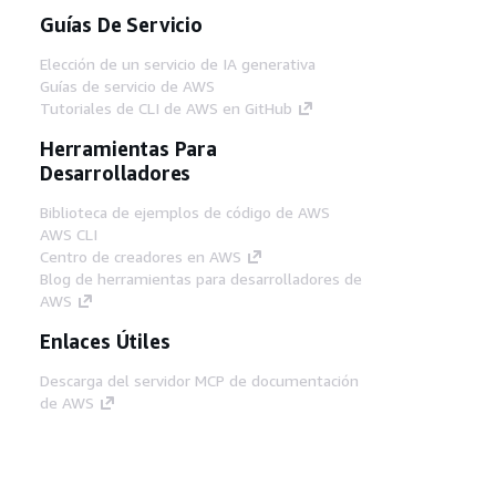
Guías De Servicio
Elección de un servicio de IA generativa
Guías de servicio de AWS
Tutoriales de CLI de AWS en GitHub
Herramientas Para
Desarrolladores
Biblioteca de ejemplos de código de AWS
AWS CLI
Centro de creadores en AWS
Blog de herramientas para desarrolladores de
AWS
Enlaces Útiles
Descarga del servidor MCP de documentación
de AWS
Inicio de sesión en la consola de AWS
AWS re:Post