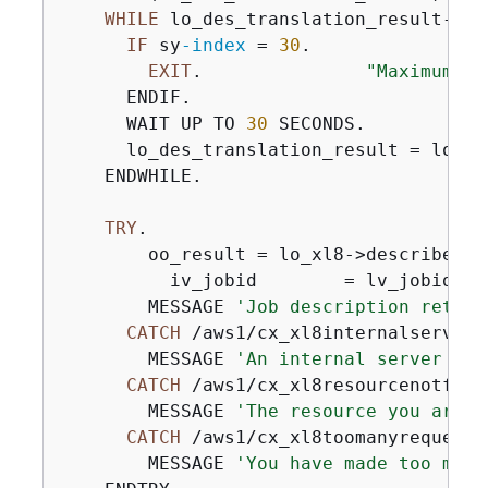
WHILE
 lo_des_translation_result->ge
IF
 sy
-index
 = 
30
.

EXIT
.               
"Maximum 90
      ENDIF.

      WAIT UP TO 
30
 SECONDS.

      lo_des_translation_result = lo_xl
    ENDWHILE.

TRY
.

        oo_result = lo_xl8->describetex
          iv_jobid        = lv_jobid ).

        MESSAGE 
'Job description retrie
CATCH
 /aws1/cx_xl8internalserverex
        MESSAGE 
'An internal server err
CATCH
 /aws1/cx_xl8resourcenotfound
        MESSAGE 
'The resource you are l
CATCH
 /aws1/cx_xl8toomanyrequestse
        MESSAGE 
'You have made too many