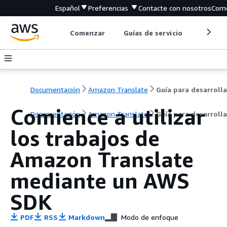
Español
Preferencias
Contacte con nosotros
Come
Comenzar
Guías de servicio
Herrami
Documentación
Amazon Translate
Comience a utilizar
Documentación
Amazon Translate
Guía para desarroll
los trabajos de
Amazon Translate
mediante un AWS
SDK
PDF
RSS
Markdown
Modo de enfoque