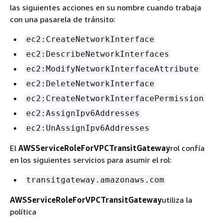
las siguientes acciones en su nombre cuando trabaja
con una pasarela de tránsito:
ec2:CreateNetworkInterface
ec2:DescribeNetworkInterfaces
ec2:ModifyNetworkInterfaceAttribute
ec2:DeleteNetworkInterface
ec2:CreateNetworkInterfacePermission
ec2:AssignIpv6Addresses
ec2:UnAssignIpv6Addresses
El
AWSServiceRoleForVPCTransitGateway
rol confía
en los siguientes servicios para asumir el rol:
transitgateway.amazonaws.com
AWSServiceRoleForVPCTransitGateway
utiliza la
política