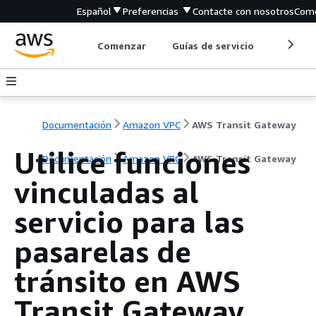
Español
Preferencias
Contacte con nosotros
Come
Comenzar
Guías de servicio
Herrami
Documentación
Amazon VPC
AWS Transit Gateway
Utilice funciones
Documentación
Amazon VPC
AWS Transit Gateway
vinculadas al
servicio para las
pasarelas de
tránsito en AWS
Transit Gateway