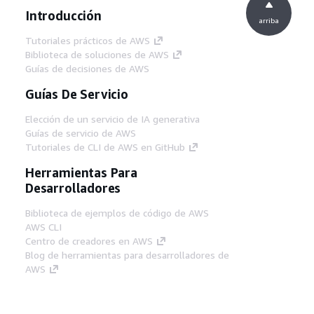
Introducción
arriba
Tutoriales prácticos de AWS
Biblioteca de soluciones de AWS
Guías de decisiones de AWS
Guías De Servicio
Elección de un servicio de IA generativa
Guías de servicio de AWS
Tutoriales de CLI de AWS en GitHub
Herramientas Para
Desarrolladores
Biblioteca de ejemplos de código de AWS
AWS CLI
Centro de creadores en AWS
Blog de herramientas para desarrolladores de
AWS
Enlaces Útiles