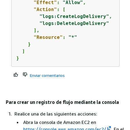
"Effect"
: 
"Allow"
,

"Action"
: [

"logs:CreateLogDelivery"
,

"logs:DeleteLogDelivery"
      ],

"Resource"
: 
"*"
    }

  ]

}
Enviar comentarios
Para crear un registro de flujo mediante la consola
Realice una de las siguientes acciones:
Abra la consola de Amazon EC2 en
https://console.aws.amazon.com/ec2/
. En el