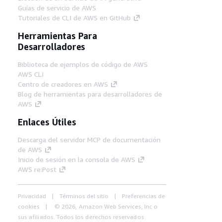
Guías de servicio de AWS
Tutoriales de CLI de AWS en GitHub
Herramientas Para
Desarrolladores
Biblioteca de ejemplos de código de AWS
AWS CLI
Centro de creadores en AWS
Blog de herramientas para desarrolladores de
AWS
Enlaces Útiles
Descarga del servidor MCP de documentación
de AWS
Inicio de sesión en la consola de AWS
AWS re:Post
Privacidad
Términos del sitio
Preferencias de
cookies
© 2026, Amazon Web Services, Inc o
sus afiliados. Todos los derechos reservados.