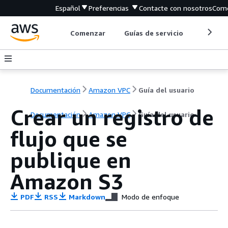
Español
Preferencias
Contacte con nosotros
Come
Comenzar
Guías de servicio
Herrami
Documentación
Amazon VPC
Guía del usuario
Crear un registro de
Documentación
Amazon VPC
Guía del usuario
flujo que se
publique en
Amazon S3
PDF
RSS
Markdown
Modo de enfoque