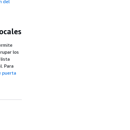
n del
ocales
ermite
rupar los
lista
l. Para
e puerta