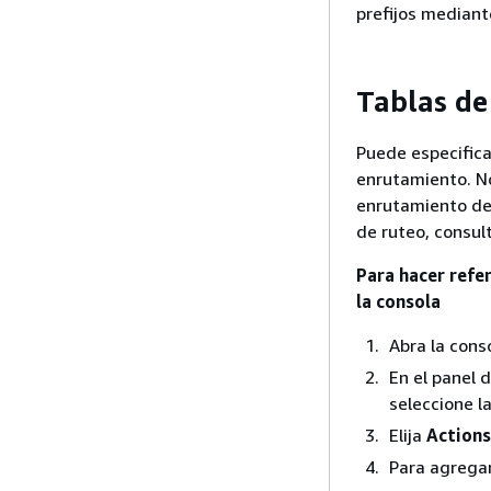
prefijos median
Tablas de
Puede especifica
enrutamiento. No
enrutamiento de 
de ruteo, consul
Para hacer refe
la consola
Abra la con
En el panel 
seleccione l
Elija
Actions
Para agregar