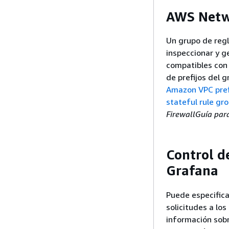
AWS Netwo
Un grupo de regl
inspeccionar y g
compatibles con 
de prefijos del 
Amazon VPC prefi
stateful rule gr
FirewallGuía par
Control d
Grafana
Puede especifica
solicitudes a l
información sobr