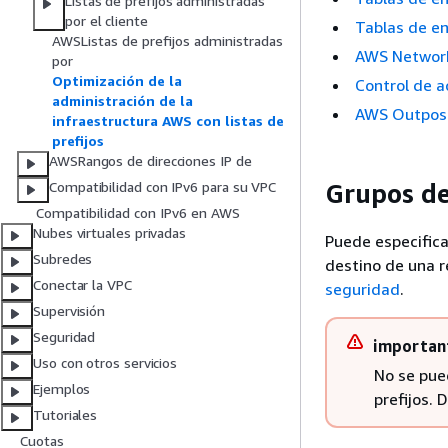
Listas de prefijos administradas
por el cliente
Tablas de en
AWSListas de prefijos administradas
AWS Network
por
Optimización de la
Control de 
administración de la
AWS Outposts
infraestructura AWS con listas de
prefijos
AWSRangos de direcciones IP de
Grupos de
Compatibilidad con IPv6 para su VPC
Compatibilidad con IPv6 en AWS
Nubes virtuales privadas
Puede especifica
Subredes
destino de una r
Conectar la VPC
seguridad
.
Supervisión
Seguridad
importan
Uso con otros servicios
No se pued
Ejemplos
prefijos. 
Tutoriales
Cuotas