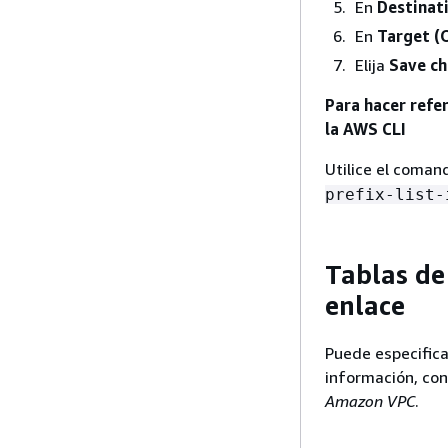
En
Destinat
En
Target (
Elija
Save c
Para hacer refe
la AWS CLI
Utilice el coma
prefix-list-
Tablas de
enlace
Puede especifica
información, co
Amazon VPC
.