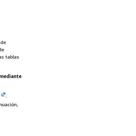
 de
de
as tablas
o mediante
/
.
inuación,