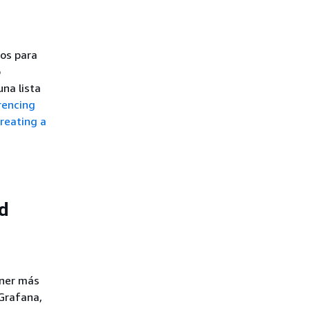
ios para
o
na lista
rencing
reating a
d
ener más
 Grafana,