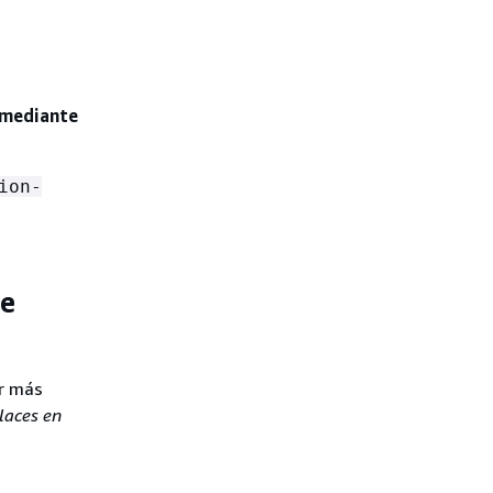
o mediante
ion-
de
er más
laces en