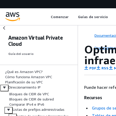
Comenzar
Guías de servicio
Documentaci
Amazon Virtual Private
Cloud
Optim
Documentaci
Guía del usuario
infrae
PDF
RSS
M
¿Qué es Amazon VPC?
Cómo funciona Amazon VPC
Planificación de su VPC
Puede hacer refe
Direccionamiento IP
Bloques de CIDR de VPC
Recursos
Bloques de CIDR de subred
Comparar IPv4 e IPv6
Grupos de s
Listas de prefijos administradas
Tablas de e