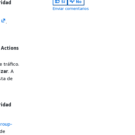
Sí
No
ridad
Enviar comentarios
/
.
o
Actions
e tráfico.
izar
. A
ista de
ridad
group-
 de