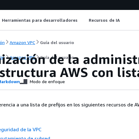
Herramientas para desarrolladores
Recursos de IA
ón
Amazon VPC
Guía del usuario
ización de la administ
ón
Amazon VPC
Guía del usuario
structura AWS con list
arkdown
Modo de enfoque
rencia a una lista de prefijos en los siguientes recursos de 
eguridad de la VPC
nrutamiento de subred