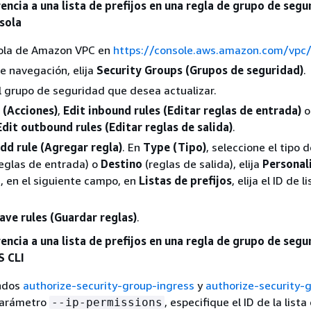
encia a una lista de prefijos en una regla de grupo de segu
sola
sola de Amazon VPC en
https://console.aws.amazon.com/vpc
de navegación, elija
Security Groups (Grupos de seguridad)
.
l grupo de seguridad que desea actualizar.
 (Acciones)
,
Edit inbound rules (Editar reglas de entrada)
Edit outbound rules (Editar reglas de salida)
.
dd rule (Agregar regla)
. En
Type (Tipo)
, seleccione el tipo d
eglas de entrada) o
Destino
(reglas de salida), elija
Personal
, en el siguiente campo, en
Listas de prefijos
, elija el ID de l
ave rules (Guardar reglas)
.
encia a una lista de prefijos en una regla de grupo de segu
S CLI
andos
authorize-security-group-ingress
y
authorize-security-
 parámetro
, especifique el ID de la lista
--ip-permissions