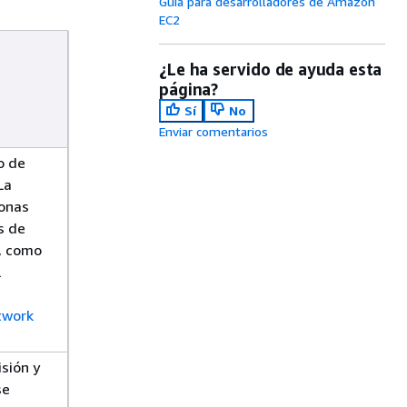
Guía para desarrolladores de Amazon
EC2
¿Le ha servido de ayuda esta
página?
Sí
No
Enviar comentarios
o de
La
zonas
s de
l, como
l
twork
sión y
se