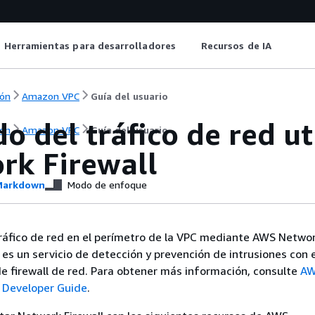
Herramientas para desarrolladores
Recursos de IA
ón
Amazon VPC
Guía del usuario
do del tráfico de red 
ón
Amazon VPC
Guía del usuario
rk Firewall
arkdown
Modo de enfoque
 tráfico de red en el perímetro de la VPC mediante AWS Networ
 es un servicio de detección y prevención de intrusiones con 
e firewall de red. Para obtener más información, consulte
A
l Developer Guide
.