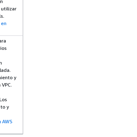
en
utilizar
ls.
l en
ara
rios
n
lada.
iento y
n VPC.
 Los
to y
n AWS