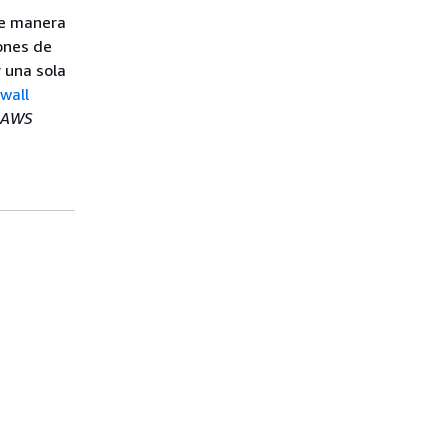
de manera
iones de
r una sola
wall
y AWS