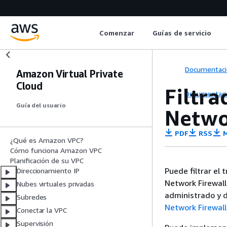
Comenzar
Guías de servicio
Documentaci
Amazon Virtual Private
Cloud
Filtra
Documentaci
Guía del usuario
Netwo
PDF
RSS
M
¿Qué es Amazon VPC?
Cómo funciona Amazon VPC
Planificación de su VPC
Puede filtrar el
Direccionamiento IP
Network Firewall
Nubes virtuales privadas
administrado y d
Subredes
Network Firewal
Conectar la VPC
Supervisión