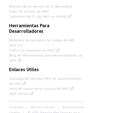
Elección de un servicio de IA generativa
Guías de servicio de AWS
Tutoriales de CLI de AWS en GitHub
Herramientas Para
Desarrolladores
Biblioteca de ejemplos de código de AWS
AWS CLI
Centro de creadores en AWS
Blog de herramientas para desarrolladores de
AWS
Enlaces Útiles
Descarga del servidor MCP de documentación
de AWS
Inicio de sesión en la consola de AWS
AWS re:Post
Privacidad
Términos del sitio
Preferencias de
cookies
© 2026, Amazon Web Services, Inc o