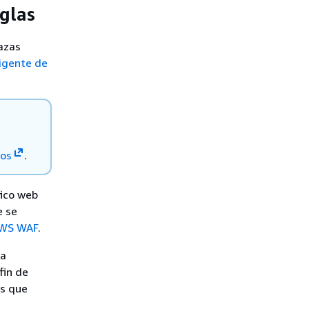
eglas
azas
ligente de
ios
.
fico web
e se
 AWS WAF
.
ra
fin de
es que