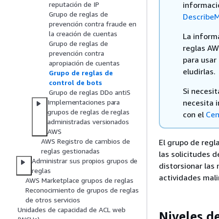
informaci
reputación de IP
Grupo de reglas de
Describe
prevención contra fraude en
la creación de cuentas
La inform
Grupo de reglas de
reglas AW
prevención contra
para usar 
apropiación de cuentas
eludirlas.
Grupo de reglas de
control de bots
Si necesit
Grupo de reglas DDo antiS
necesita 
Implementaciones para
grupos de reglas de reglas
con el
Cen
administradas versionados
AWS
AWS Registro de cambios de
El grupo de regl
reglas gestionadas
las solicitudes 
Administrar sus propios grupos de
distorsionar las
reglas
actividades mal
AWS Marketplace grupos de reglas
Reconocimiento de grupos de reglas
de otros servicios
Unidades de capacidad de ACL web
Niveles d