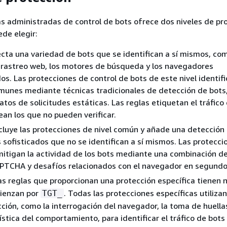
as administradas de control de bots ofrece dos niveles de pr
ede elegir:
ecta una variedad de bots que se identifican a sí mismos, com
 rastreo web, los motores de búsqueda y los navegadores
s. Las protecciones de control de bots de este nivel identifi
unes mediante técnicas tradicionales de detección de bots
datos de solicitudes estáticas. Las reglas etiquetan el tráfico
ean los que no pueden verificar.
ncluye las protecciones de nivel común y añade una detección 
s sofisticados que no se identifican a sí mismos. Las protecci
mitigan la actividad de los bots mediante una combinación de
APTCHA y desafíos relacionados con el navegador en segundo
las reglas que proporcionan una protección específica tienen
ienzan por
. Todas las protecciones específicas utiliza
TGT_
ción, como la interrogación del navegador, la toma de huellas
rística del comportamiento, para identificar el tráfico de bots