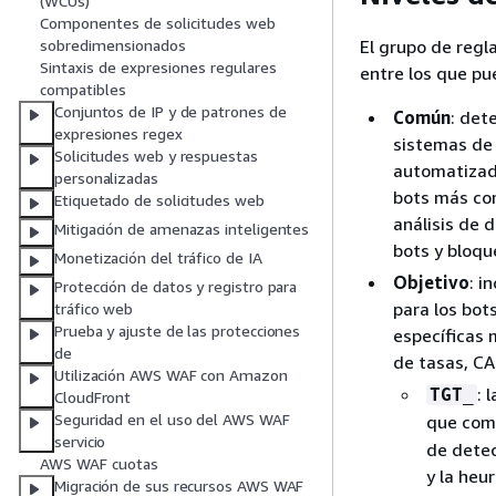
(WCUs)
Componentes de solicitudes web
El grupo de regl
sobredimensionados
Sintaxis de expresiones regulares
entre los que pu
compatibles
Conjuntos de IP y de patrones de
Común
: det
expresiones regex
sistemas de
Solicitudes web y respuestas
automatizado
personalizadas
bots más com
Etiquetado de solicitudes web
análisis de 
Mitigación de amenazas inteligentes
bots y bloqu
Monetización del tráfico de IA
Objetivo
: i
Protección de datos y registro para
para los bot
tráfico web
Prueba y ajuste de las protecciones
específicas 
de
de tasas, C
Utilización AWS WAF con Amazon
: 
TGT_
CloudFront
Seguridad en el uso del AWS WAF
que com
servicio
de detec
AWS WAF cuotas
y la heu
Migración de sus recursos AWS WAF