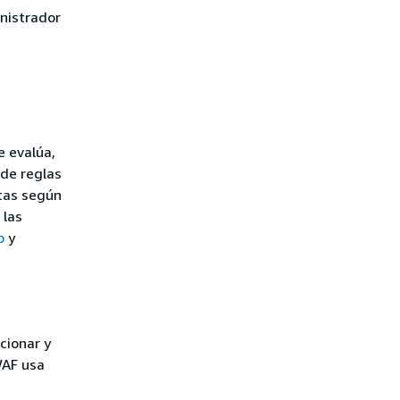
inistrador
e evalúa,
 de reglas
tas según
 las
b
y
cionar y
WAF usa