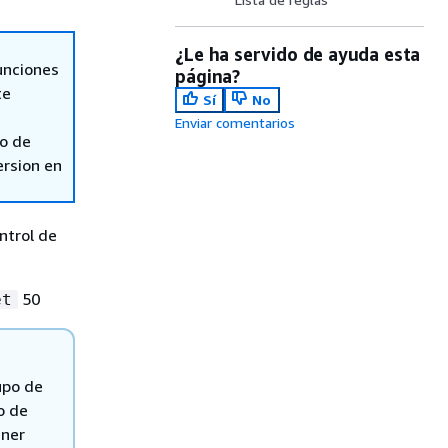
¿Le ha servido de ayuda esta
unciones
página?
te
Sí
No
Enviar comentarios
so de
ersion en
ntrol de
50
et
upo de
o de
ener