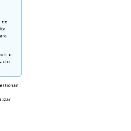
s de
ita
para
bots o
tacto
gestionan
lizar