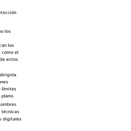
otección
o los
can los
, como el
 de estos
dirigida
ones
 límites
 plano.
 nombres
n técnicas
 digitales