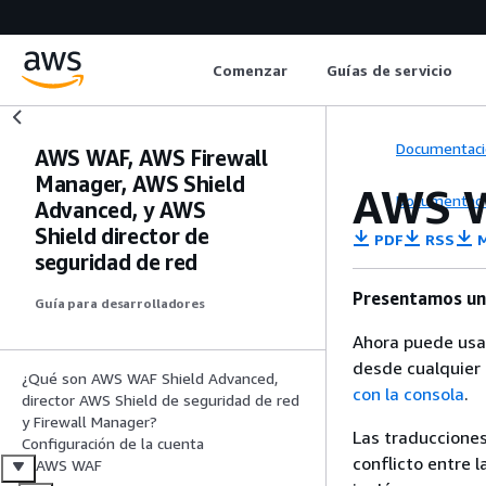
Comenzar
Guías de servicio
Documentaci
AWS WAF, AWS Firewall
Manager, AWS Shield
AWS W
Documentaci
Advanced, y AWS
Shield director de
PDF
RSS
M
seguridad de red
Presentamos un
Guía para desarrolladores
Ahora puede usar
desde cualquier 
¿Qué son AWS WAF Shield Advanced,
con la consola
.
director AWS Shield de seguridad de red
y Firewall Manager?
Las traducciones
Configuración de la cuenta
conflicto entre l
AWS WAF