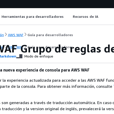
Herramientas para desarrolladores
Recursos de IA
ón
AWS WAF
Guía para desarrolladores
AF Grupo de reglas de
ón
AWS WAF
Guía para desarrolladores
arkdown
Modo de enfoque
a nueva experiencia de consola para AWS WAF
 la experiencia actualizada para acceder a las AWS WAF fun
parte de la consola. Para obtener más información, consulte
 son generadas a través de traducción automática. En caso 
a traducción y la version original de inglés, prevalecerá la ver