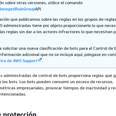
ón sobre otras versiones, utilice el comando
ManagedRuleGroup
API.
ación que publicamos sobre las reglas en los grupos de regla
S administradas tiene por objeto proporcionarle lo que neces
las reglas sin dar a los actores infractores lo que necesitan 
a solicitar una nueva clasificación de bots para el Control de 
información adicional que no se incluya aquí, póngase en con
tro de AWS Support
.
as administradas de control de bots proporciona reglas que 
de los bots. Los bots pueden consumir un exceso de recursos,
 métricas empresariales, provocar tiempos de inactividad y rea
intencionadas.
e protección