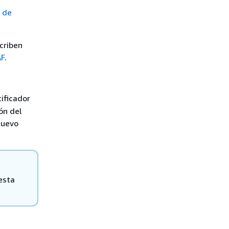
 de
criben
AF
.
ificador
ón del
 nuevo
esta