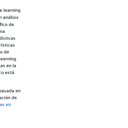
ne learning
n análisis
fico de
una
dísticas
rísticas
lo de
learning
as en la
co está
 basada en
ación de
das en