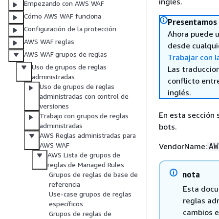
inglés.
Empezando con AWS WAF
Cómo AWS WAF funciona
Presentamos 
Configuración de la protección
Ahora puede u
AWS WAF reglas
desde cualqui
AWS WAF grupos de reglas
Trabajar con l
Uso de grupos de reglas
Las traduccio
administradas
conflicto entre
Uso de grupos de reglas
inglés.
administradas con control de
versiones
En esta sección 
Trabajo con grupos de reglas
administradas
bots.
AWS Reglas administradas para
AWS WAF
VendorName:
AW
AWS Lista de grupos de
reglas de Managed Rules
nota
Grupos de reglas de base de
referencia
Esta docu
Use-case grupos de reglas
reglas ad
específicos
cambios 
Grupos de reglas de