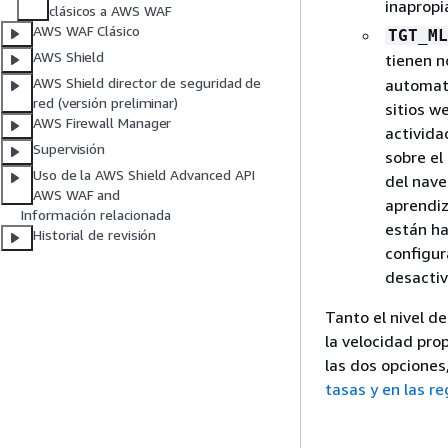
inapropi
clásicos a AWS WAF
AWS WAF Clásico
TGT_ML
AWS Shield
tienen 
AWS Shield director de seguridad de
automati
red (versión preliminar)
sitios w
AWS Firewall Manager
activida
Supervisión
sobre el
Uso de la AWS Shield Advanced API
del nave
AWS WAF and
aprendiz
Información relacionada
están ha
Historial de revisión
configur
desactiv
Tanto el nivel d
la velocidad pro
las dos opciones
tasas y en las re