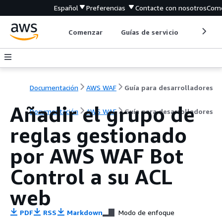
Español
Preferencias
Contacte con nosotros
Come
Comenzar
Guías de servicio
Herrami
Documentación
AWS WAF
Guía para desarrolladores
Añadir el grupo de
Documentación
AWS WAF
Guía para desarrolladores
reglas gestionado
por AWS WAF Bot
Control a su ACL
web
PDF
RSS
Markdown
Modo de enfoque