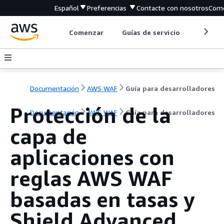
Español
Preferencias
Contacte con nosotros
Come
Comenzar
Guías de servicio
Herrami
Documentación
AWS WAF
Guía para desarrolladores
Protección de la
Documentación
AWS WAF
Guía para desarrolladores
capa de
aplicaciones con
reglas AWS WAF
basadas en tasas y
Shield Advanced