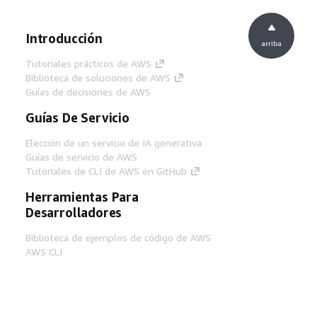
Introducción
arriba
Tutoriales prácticos de AWS
Biblioteca de soluciones de AWS
Guías de decisiones de AWS
Guías De Servicio
Elección de un servicio de IA generativa
Guías de servicio de AWS
Tutoriales de CLI de AWS en GitHub
Herramientas Para
Desarrolladores
Biblioteca de ejemplos de código de AWS
AWS CLI
Centro de creadores en AWS
Blog de herramientas para desarrolladores de
AWS