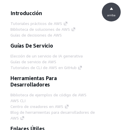
Introducción
arriba
Tutoriales prácticos de AWS
Biblioteca de soluciones de AWS
Guías de decisiones de AWS
Guías De Servicio
Elección de un servicio de IA generativa
Guías de servicio de AWS
Tutoriales de CLI de AWS en GitHub
Herramientas Para
Desarrolladores
Biblioteca de ejemplos de código de AWS
AWS CLI
Centro de creadores en AWS
Blog de herramientas para desarrolladores de
AWS
Enlaces Útiles