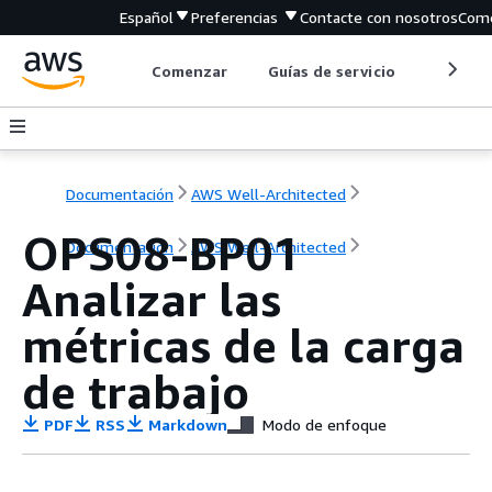
Español
Preferencias
Contacte con nosotros
Come
Comenzar
Guías de servicio
Herrami
Documentación
AWS Well-Architected
OPS08-BP01
Documentación
AWS Well-Architected
Analizar las
métricas de la carga
de trabajo
PDF
RSS
Markdown
Modo de enfoque