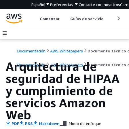
Español
Preferencias
Contacte con nosotros
Come
Comenzar
Guías de servicio
Herrami
Documentación
AWS Whitepapers
Arquitectura de
Documentación
AWS Whitepapers
Documento técnico 
seguridad de HIPAA
y cumplimiento de
servicios Amazon
Web
PDF
RSS
Markdown
Modo de enfoque