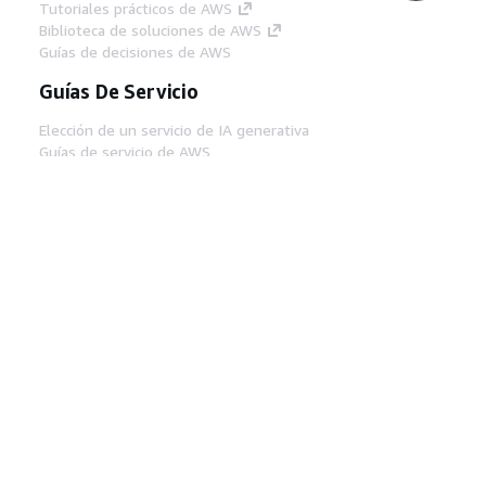
Tutoriales prácticos de AWS
Biblioteca de soluciones de AWS
Guías de decisiones de AWS
Guías De Servicio
Elección de un servicio de IA generativa
Guías de servicio de AWS
Tutoriales de CLI de AWS en GitHub
Herramientas Para
Desarrolladores
Biblioteca de ejemplos de código de AWS
AWS CLI
Centro de creadores en AWS
Blog de herramientas para desarrolladores de
AWS
Enlaces Útiles
Descarga del servidor MCP de documentación
de AWS
Inicio de sesión en la consola de AWS