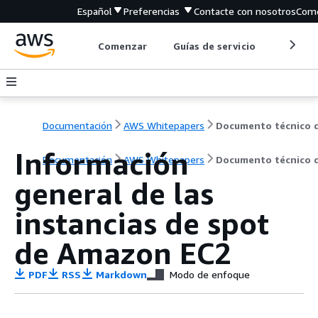
Español
Preferencias
Contacte con nosotros
Come
Comenzar
Guías de servicio
Herrami
Documentación
AWS Whitepapers
Información
Documentación
AWS Whitepapers
Documento técnico 
general de las
instancias de spot
de Amazon EC2
PDF
RSS
Markdown
Modo de enfoque