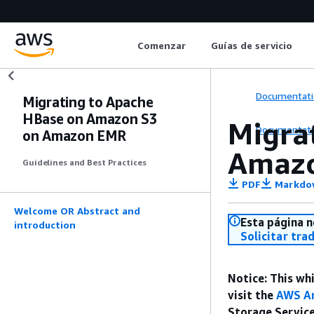
Comenzar
Guías de servicio
Documentati
Migrating to Apache
HBase on Amazon S3
Migra
Documentati
on Amazon EMR
Amaz
Guidelines and Best Practices
PDF
Markdo
Welcome OR Abstract and
Esta página n
introduction
Solicitar tra
Notice: This wh
visit the
AWS Ar
Storage Service