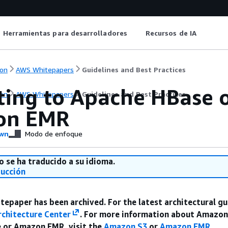
Herramientas para desarrolladores
Recursos de IA
on
AWS Whitepapers
Guidelines and Best Practices
ting to Apache HBase 
on
AWS Whitepapers
Guidelines and Best Practices
on EMR
wn
Modo de enfoque
o se ha traducido a su idioma.
ducción
itepaper has been archived. For the latest architectural gu
chitecture Center
. For more information about Amazon
 or Amazon EMR, visit the
Amazon S3
or
Amazon EMR