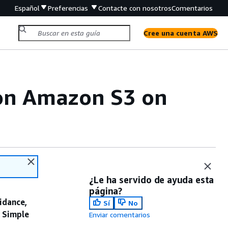
Español
Preferencias
Contacte con nosotros
Comentarios
Cree una cuenta AWS
on Amazon S3 on
¿Le ha servido de ayuda esta
página?
idance,
Sí
No
 Simple
Enviar comentarios