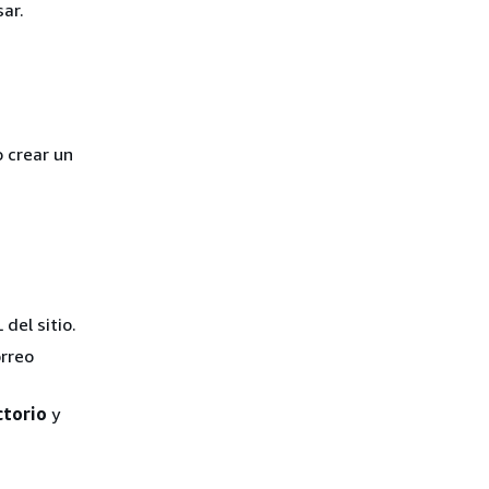
sar.
o crear un
 del sitio.
orreo
ctorio
y