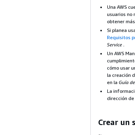
Una AWS cuen
usuarios no 
obtener más
Si planea us
Requisitos p
Service
.
Un AWS Mana
cumplimiento
cómo usar un
la creación 
en la
Guía de
La informació
dirección de
Crear un 