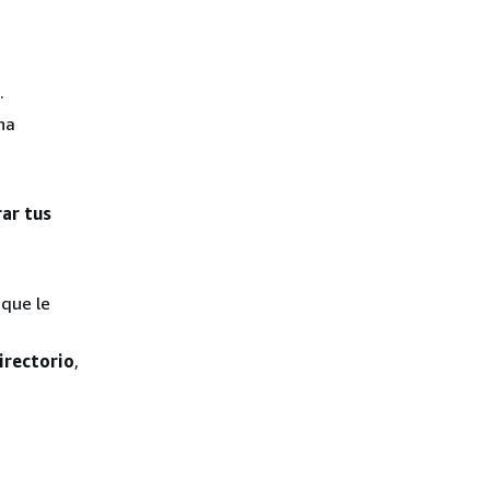
.
na
ar tus
 que le
irectorio
,