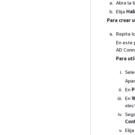
Abra la l
Elija
Hab
Para crear u
Repita l
En este 
AD Conn
Para uti
Sele
Apar
En
P
En
W
elec
Segú
Conf
Elij