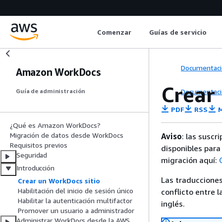
Comenzar
Guías de servicio
Documentaci
Amazon WorkDocs
Crear
Documentaci
Guía de administración
PDF
RSS
M
¿Qué es Amazon WorkDocs?
Migración de datos desde WorkDocs
Aviso
: las suscr
Requisitos previos
disponibles par
Seguridad
migración aquí:
Introducción
Las traducciones
Crear un WorkDocs sitio
Habilitación del inicio de sesión único
conflicto entre l
Habilitar la autenticación multifactor
inglés.
Promover un usuario a administrador
Administrar WorkDocs desde la AWS