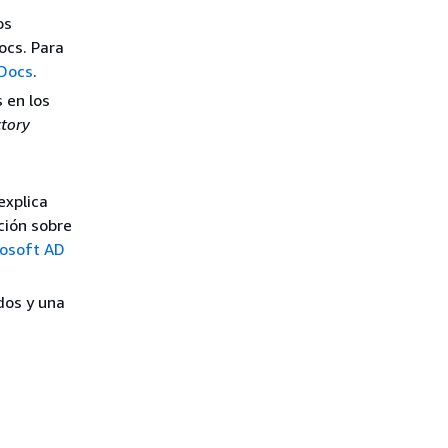
os
ocs. Para
kDocs
.
 en los
ctory
explica
ción sobre
osoft AD
idos y una