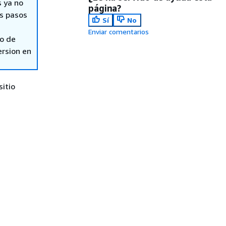
s ya no
página?
s pasos
Sí
No
Enviar comentarios
so de
ersion en
itio