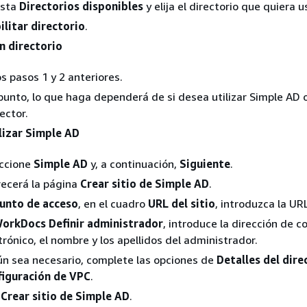
ista
Directorios disponibles
y elija el directorio que quiera u
ilitar directorio
.
n directorio
os pasos 1 y 2 anteriores.
punto, lo que haga dependerá de si desea utilizar Simple AD 
ector.
lizar Simple AD
ccione
Simple AD
y, a continuación,
Siguiente
.
ecerá la página
Crear sitio de Simple AD
.
unto de acceso
, en el cuadro
URL del sitio
, introduzca la URL
orkDocs Definir administrador
, introduce la dirección de c
trónico, el nombre y los apellidos del administrador.
n sea necesario, complete las opciones de
Detalles del dire
iguración de VPC
.
a
Crear sitio de Simple AD
.