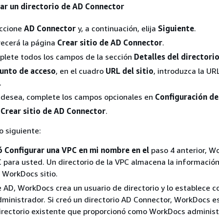
ear un directorio de AD Connector
ccione
AD Connector
y, a continuación, elija
Siguiente
.
ecerá la página
Crear sitio de AD Connector
.
lete todos los campos de la sección
Detalles del directori
unto de acceso
, en el cuadro
URL del sitio
, introduzca la UR
.
o desea, complete los campos opcionales en
Configuración d
a
Crear sitio de AD Connector
.
 siguiente:
ó Configurar una VPC en mi nombre en el
paso 4 anterior, W
 para usted. Un directorio de la VPC almacena la información
l WorkDocs sitio.
e AD, WorkDocs crea un usuario de directorio y lo establece 
inistrador. Si creó un directorio AD Connector, WorkDocs es
irectorio existente que proporcionó como WorkDocs administ