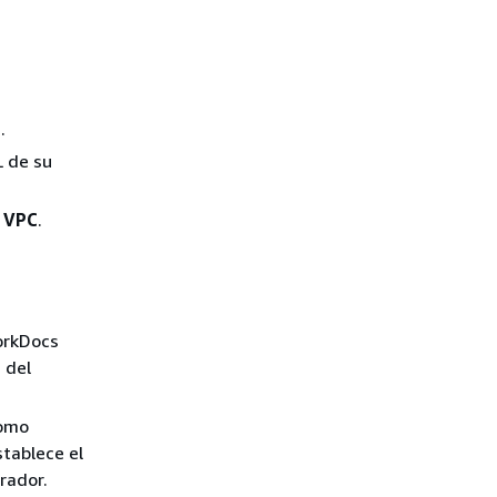
o
.
L de su
e VPC
.
orkDocs
 del
como
tablece el
rador.