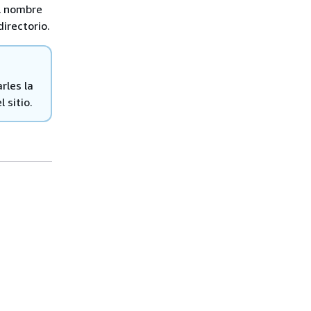
el nombre
irectorio.
rles la
 sitio.