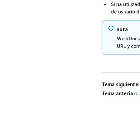
Si ha utiliz
de usuario d
nota
WorkDocs n
URL y comu
Tema siguiente:
Tema anterior: