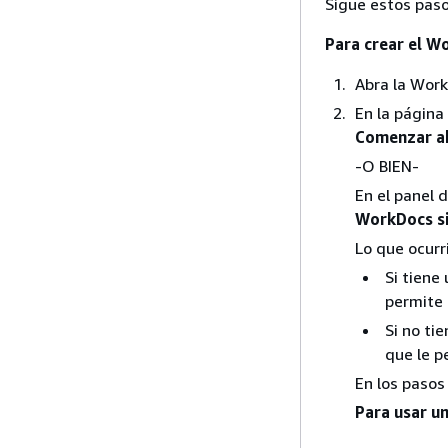
Sigue estos paso
Para crear el W
Abra la Wor
En la página 
Comenzar a
-O BIEN-
En el panel 
WorkDocs si
Lo que ocurr
Si tiene
permite 
Si no ti
que le p
En los pasos
Para usar un