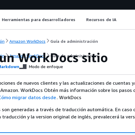
Herramientas para desarrolladores
Recursos de IA
ón
Amazon WorkDocs
Guía de administración
 un WorkDocs sitio
ón
Amazon WorkDocs
Guía de administración
arkdown
Modo de enfoque
ipciones de nuevos clientes y las actualizaciones de cuentas 
a Amazon. WorkDocs Obtén más información sobre los pasos 
Cómo migrar datos desde
. WorkDocs
 son generadas a través de traducción automática. En caso 
a traducción y la version original de inglés, prevalecerá la ver