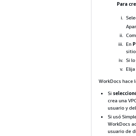
Para cr
Sele
Apar
Comp
En
P
sitio
Si l
Elij
WorkDocs hace lo
Si
seleccion
crea una VPC
usuario y de
Si usó Simpl
WorkDocs adm
usuario de d