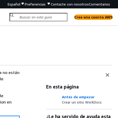
Español
Preferencias
Contacte con nosotros
Comentarios
Cree una cuenta AWS
ya no están
de
En esta página
de
Antes de empezar
sion en
Crear un sitio WorkDocs
¿Le ha servido de ayuda esta