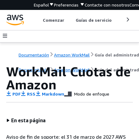
Español
Preferencias
Contacte con nosotros
Come
Comenzar
Guías de servicio
Herrami
Documentación
Amazon WorkMail
Guía del administra
WorkMail Cuotas de
Documentación
Amazon WorkMail
Guía del administra
Amazon
PDF
RSS
Markdown
Modo de enfoque
En esta página
Aviso de fin de soporte: el 31 de marzo de 2027 AWS