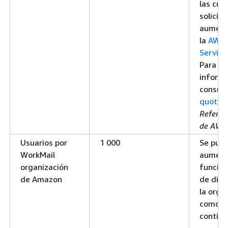
las cuo
solicita
aument
la
AWS 
Service
Para o
informa
consul
quotas
Referen
de AWS
Usuarios por
1 000
Se pue
WorkMail
aument
organización
función
de Amazon
de dire
la orga
como se
continu