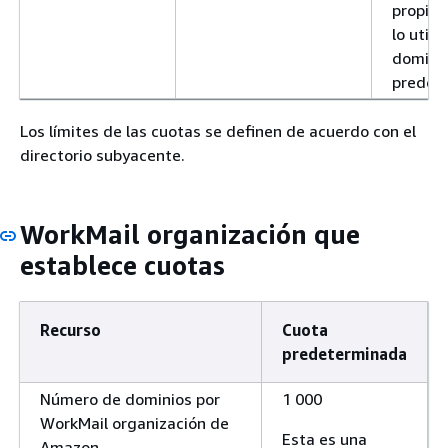
propio 
lo util
domini
predet
Los límites de las cuotas se definen de acuerdo con el
directorio subyacente.
WorkMail organización que
establece cuotas
Recurso
Cuota
predeterminada
Número de dominios por
1 000
WorkMail organización de
Esta es una
Amazon