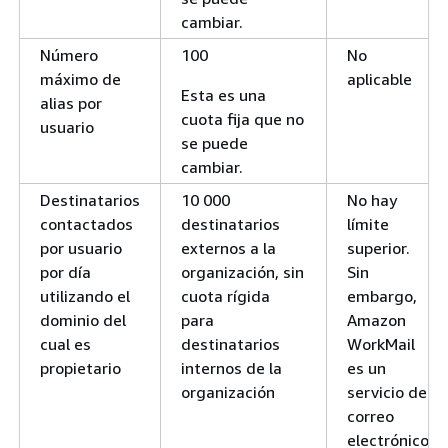
cambiar.
Número
100
No
máximo de
aplicable
Esta es una
alias por
cuota fija que no
usuario
se puede
cambiar.
Destinatarios
10 000
No hay
contactados
destinatarios
límite
por usuario
externos a la
superior.
por día
organización, sin
Sin
utilizando el
cuota rígida
embargo,
dominio del
para
Amazon
cual es
destinatarios
WorkMail
propietario
internos de la
es un
organización
servicio de
correo
electrónico