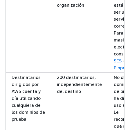
organización
está de
ser uti
servici
correo 
Para se
masivos
electró
consul
SES
o
A
Pinpoin
Destinatarios
200 destinatarios,
No obst
dirigidos por
independientemente
dominio
AWS cuenta y
del destino
de prue
día utilizando
ha dise
cualquiera de
uso a l
los dominios de
Le
prueba
recom
que añ