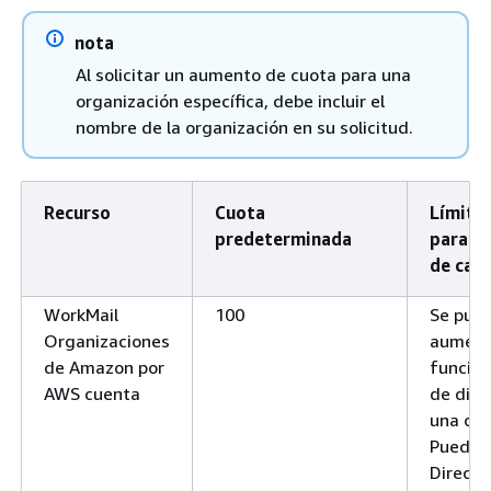
nota
Al solicitar un aumento de cuota para una
organización específica, debe incluir el
nombre de la organización en su solicitud.
Recurso
Cuota
Límite 
predeterminada
para so
de cam
WorkMail
100
Se pue
Organizaciones
aument
de Amazon por
función
AWS cuenta
de dire
una org
Puedes
Directo