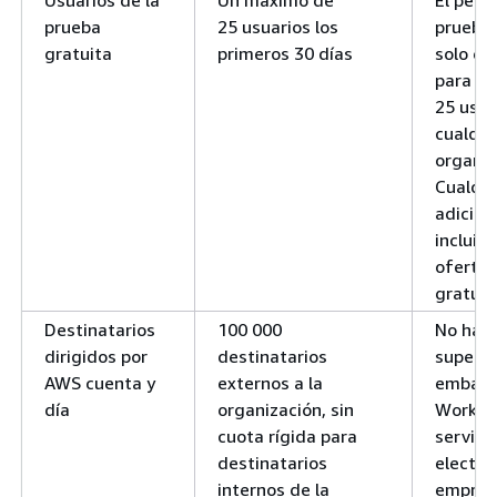
prueba
25 usuarios los
prueba 
gratuita
primeros 30 días
solo es
para lo
25 usua
cualqui
organiz
Cualqui
adicion
incluido
oferta 
gratuit
Destinatarios
100 000
No hay 
dirigidos por
destinatarios
superior
AWS cuenta y
externos a la
embarg
día
organización, sin
WorkMai
cuota rígida para
servici
destinatarios
electró
internos de la
empresa