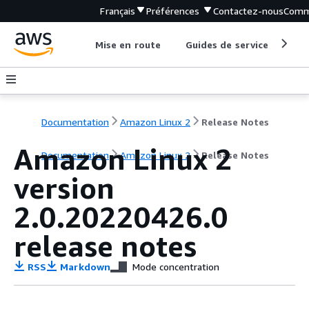
Français
Préférences
Contactez-nous
Comm
Mise en route
Guides de service
Out
Documentation
Amazon Linux 2
Release Notes
Amazon Linux 2
Documentation
Amazon Linux 2
Release Notes
version
2.0.20220426.0
release notes
RSS
Markdown
Mode concentration