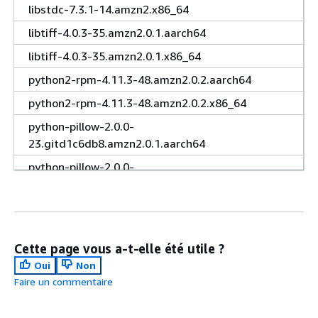
libstdc-7.3.1-14.amzn2.x86_64
libtiff-4.0.3-35.amzn2.0.1.aarch64
libtiff-4.0.3-35.amzn2.0.1.x86_64
python2-rpm-4.11.3-48.amzn2.0.2.aarch64
python2-rpm-4.11.3-48.amzn2.0.2.x86_64
python-pillow-2.0.0-
23.gitd1c6db8.amzn2.0.1.aarch64
python-pillow-2.0.0-
23.gitd1c6db8.amzn2.0.1.x86_64
rpm-4.11.3-48.amzn2.0.2.aarch64
rpm-4.11.3-48.amzn2.0.2.x86_64
Cette page vous a-t-elle été utile ?
rpm-build-libs-4.11.3-48.amzn2.0.2.aarch64
Oui
Non
rpm-build-libs-4.11.3-48.amzn2.0.2.x86_64
Faire un commentaire
rpm-libs-4.11.3-48.amzn2.0.2.aarch64