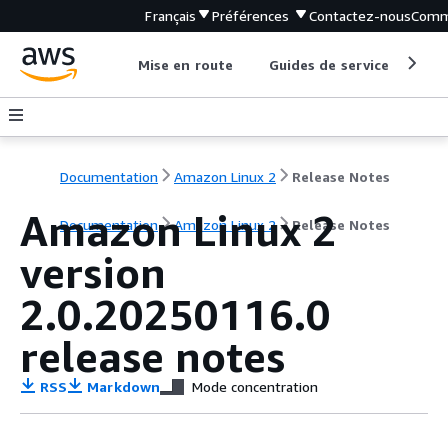
Français
Préférences
Contactez-nous
Comm
Mise en route
Guides de service
Out
Documentation
Amazon Linux 2
Release Notes
Amazon Linux 2
Documentation
Amazon Linux 2
Release Notes
version
2.0.20250116.0
release notes
RSS
Markdown
Mode concentration