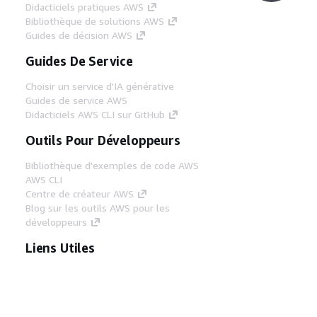
Didacticiels pratiques AWS
Bibliothèque de solutions AWS
Guides de décision AWS
Guides De Service
Choisir un service d'IA générative
Guides de service AWS
Didacticiels AWS CLI sur GitHub
Outils Pour Développeurs
Bibliothèque d'exemples de code AWS
AWS CLI
Centre de créateur AWS
Blog sur les outils AWS pour les
développeurs
Liens Utiles
Téléchargez les documents du serveur MCP
AWS
Connectez-vous à la console AWS
AWS re:Post