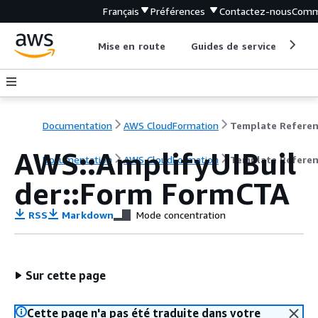
Français
Préférences
Contactez-nous
Comm
Mise en route
Guides de service
Out
Documentation
AWS CloudFormation
Template Refere
AWS::AmplifyUIBuil
Documentation
AWS CloudFormation
Template Refere
der::Form FormCTA
RSS
Markdown
Mode concentration
Sur cette page
Cette page n'a pas été traduite dans votre