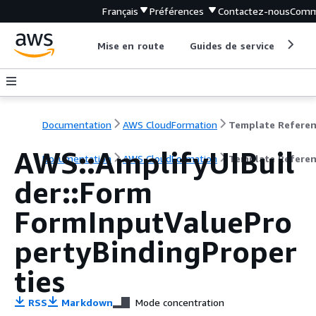
Français
Préférences
Contactez-nous
Comm
Mise en route
Guides de service
Out
Documentation
AWS CloudFormation
Template Refere
AWS::AmplifyUIBuil
Documentation
AWS CloudFormation
Template Refere
der::Form
FormInputValuePro
pertyBindingProper
ties
RSS
Markdown
Mode concentration