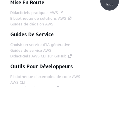
Mise En Route
haut
Didacticiels pratiques AWS
Bibliothèque de solutions AWS
Guides de décision AWS
Guides De Service
Choisir un service d'IA générative
Guides de service AWS
Didacticiels AWS CLI sur GitHub
Outils Pour Développeurs
Bibliothèque d'exemples de code AWS
AWS CLI
Centre de créateur AWS
Blog sur les outils AWS pour les
développeurs
Liens Utiles
Téléchargez les documents du serveur MCP
AWS