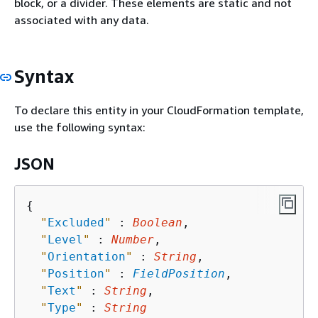
block, or a divider. These elements are static and not
associated with any data.
Syntax
To declare this entity in your CloudFormation template,
use the following syntax:
JSON
{
"
Excluded
"
 : 
Boolean
,

"
Level
"
 : 
Number
,

"
Orientation
"
 : 
String
,

"
Position
"
 : 
FieldPosition
,

"
Text
"
 : 
String
,

"
Type
"
 : 
String