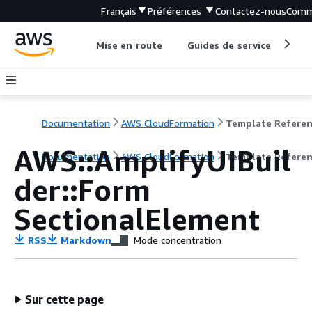
Français
Préférences
Contactez-nous
Comm
Mise en route
Guides de service
Out
Documentation
AWS CloudFormation
Template Refere
AWS::AmplifyUIBuil
Documentation
AWS CloudFormation
Template Refere
der::Form
SectionalElement
RSS
Markdown
Mode concentration
Sur cette page