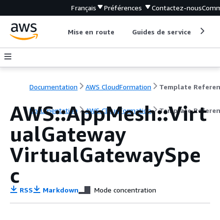
Français
Préférences
Contactez-nous
Comm
Mise en route
Guides de service
Out
Documentation
AWS CloudFormation
Template Refere
AWS::AppMesh::Virt
Documentation
AWS CloudFormation
Template Refere
ualGateway
VirtualGatewaySpe
c
RSS
Markdown
Mode concentration