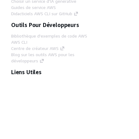
Choisir un service d'IA générative
Guides de service AWS
Didacticiels AWS CLI sur GitHub
Outils Pour Développeurs
Bibliothèque d'exemples de code AWS
AWS CLI
Centre de créateur AWS
Blog sur les outils AWS pour les
développeurs
Liens Utiles
Téléchargez les documents du serveur MCP
AWS
Connectez-vous à la console AWS
AWS re:Post
Confidentialité
Conditions d'utilisation du
site
Préférences de cookies
© 2026,
Amazon Web Services, Inc. ou ses affiliés. Tous
droits réservés.