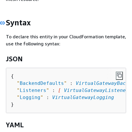
Syntax
To declare this entity in your CloudFormation template,
use the following syntax:
JSON
{
"
BackendDefaults
"
 : 
VirtualGatewayBacke
"
Listeners
"
 : 
[ 
VirtualGatewayListener
,
"
Logging
"
 : 
VirtualGatewayLogging
YAML