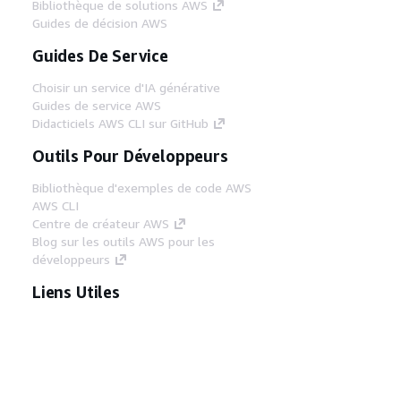
Bibliothèque de solutions AWS
Guides de décision AWS
Guides De Service
Choisir un service d'IA générative
Guides de service AWS
Didacticiels AWS CLI sur GitHub
Outils Pour Développeurs
Bibliothèque d'exemples de code AWS
AWS CLI
Centre de créateur AWS
Blog sur les outils AWS pour les
développeurs
Liens Utiles
Téléchargez les documents du serveur MCP
AWS
Connectez-vous à la console AWS
AWS re:Post