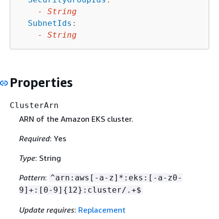
-
String
SubnetIds
:
-
String
Properties
ClusterArn
ARN of the Amazon EKS cluster.
Required
: Yes
Type
: String
Pattern
:
^arn:aws[-a-z]*:eks:[-a-z0-
9]+:[0-9]
{
12}:cluster/.+$
Update requires
:
Replacement