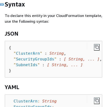
Syntax
To declare this entity in your CloudFormation template,
use the following syntax:
JSON
{
"
ClusterArn
"
 : 
String
,

"
SecurityGroupIds
"
 : 
[ String, ... ]
,

"
SubnetIds
"
 : 
[ String, ... ]
YAML
ClusterArn
:
String
SecurityGroupIds
: