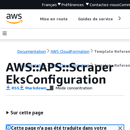
Français
Préférences
Contactez-nous
Comm
Mise en route
Guides de service
Out
Documentation
AWS CloudFormation
Template Refere
AWS::APS::Scraper
Documentation
AWS CloudFormation
Template Refere
EksConfiguration
RSS
Markdown
Mode concentration
Sur cette page
Cette page n'a pas été traduite dans votre