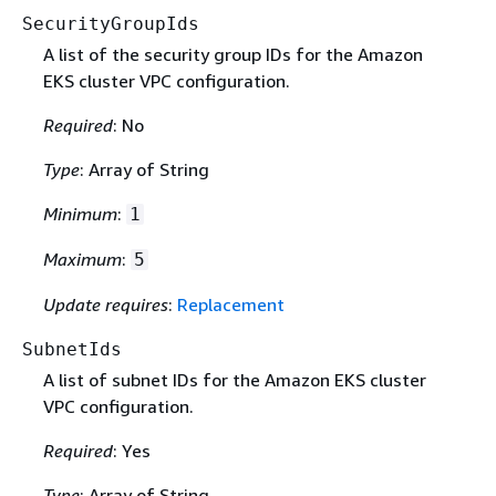
SecurityGroupIds
A list of the security group IDs for the Amazon
EKS cluster VPC configuration.
Required
: No
Type
: Array of String
Minimum
:
1
Maximum
:
5
Update requires
:
Replacement
SubnetIds
A list of subnet IDs for the Amazon EKS cluster
VPC configuration.
Required
: Yes
Type
: Array of String