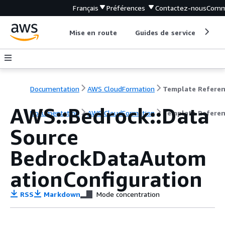
Français
Préférences
Contactez-nous
Comm
Mise en route
Guides de service
Out
Documentation
AWS CloudFormation
Template Refere
AWS::Bedrock::Data
Documentation
AWS CloudFormation
Template Refere
Source
BedrockDataAutom
ationConfiguration
RSS
Markdown
Mode concentration