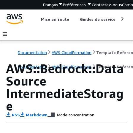
Français
Préférences
Contactez-nous
Comm
Mise en route
Guides de service
Out
Documentation
AWS CloudFormation
Template Refere
AWS::Bedrock::Data
Documentation
AWS CloudFormation
Template Refere
Source
IntermediateStorag
e
RSS
Markdown
Mode concentration