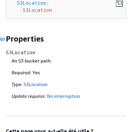
S3Location
:
S3Location
Properties
S3Location
An S3 bucket path.
Required
: Yes
Type
:
S3Location
Update requires
:
No interruption
Cette page vous a-t-elle été utile ?