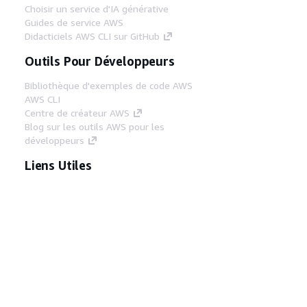
Choisir un service d'IA générative
Guides de service AWS
Didacticiels AWS CLI sur GitHub
Outils Pour Développeurs
Bibliothèque d'exemples de code AWS
AWS CLI
Centre de créateur AWS
Blog sur les outils AWS pour les
développeurs
Liens Utiles
Téléchargez les documents du serveur MCP
AWS
Connectez-vous à la console AWS
AWS re:Post
Confidentialité
Conditions d'utilisation du
site
Préférences de cookies
© 2026,
Amazon Web Services, Inc. ou ses affiliés. Tous