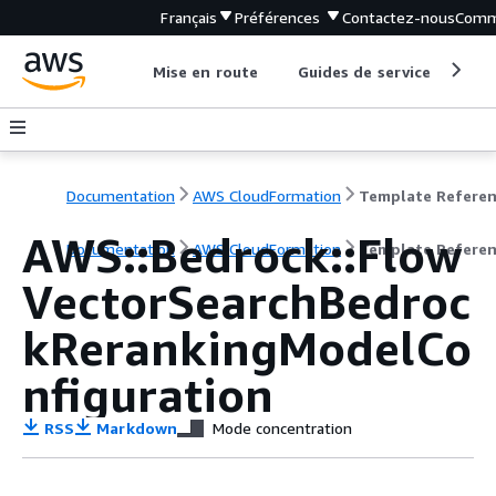
Français
Préférences
Contactez-nous
Comm
Mise en route
Guides de service
Out
Documentation
AWS CloudFormation
Template Refere
AWS::Bedrock::Flow
Documentation
AWS CloudFormation
Template Refere
VectorSearchBedroc
kRerankingModelCo
nfiguration
RSS
Markdown
Mode concentration