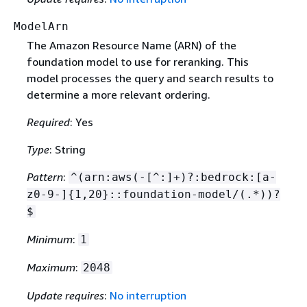
ModelArn
The Amazon Resource Name (ARN) of the
foundation model to use for reranking. This
model processes the query and search results to
determine a more relevant ordering.
Required
: Yes
Type
: String
Pattern
:
^(arn:aws(-[^:]+)?:bedrock:[a-
z0-9-]
{
1,20}::foundation-model/(.*))?
$
Minimum
:
1
Maximum
:
2048
Update requires
:
No interruption