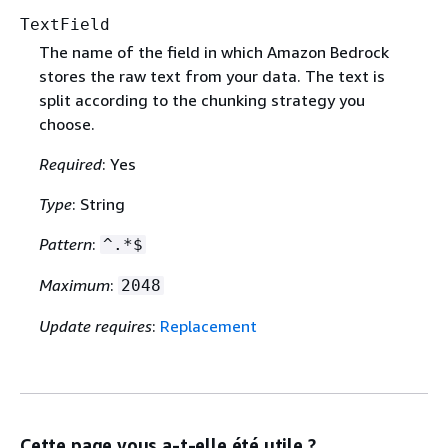
TextField
The name of the field in which Amazon Bedrock
stores the raw text from your data. The text is
split according to the chunking strategy you
choose.
Required
: Yes
Type
: String
Pattern
:
^.*$
Maximum
:
2048
Update requires
:
Replacement
Cette page vous a-t-elle été utile ?