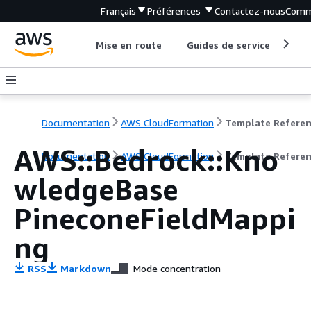
Français
Préférences
Contactez-nous
Comm
Mise en route
Guides de service
Out
Documentation
AWS CloudFormation
Template Refere
AWS::Bedrock::Kno
Documentation
AWS CloudFormation
Template Refere
wledgeBase
PineconeFieldMappi
ng
RSS
Markdown
Mode concentration