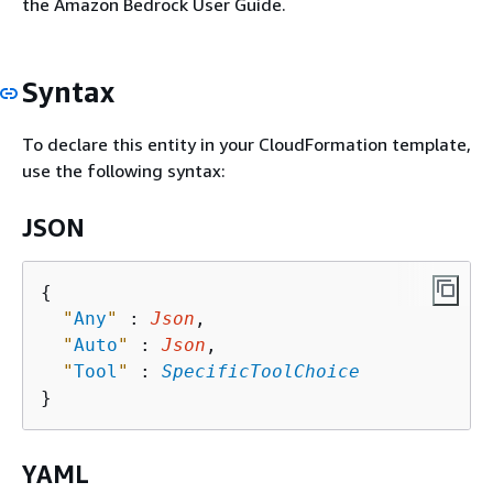
the Amazon Bedrock User Guide.
Syntax
To declare this entity in your CloudFormation template,
use the following syntax:
JSON
{
"
Any
"
 : 
Json
,

"
Auto
"
 : 
Json
,

"
Tool
"
 : 
SpecificToolChoice
YAML