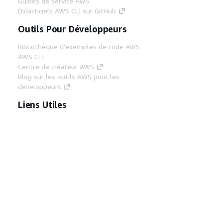
Guides de service AWS
Didacticiels AWS CLI sur GitHub
Outils Pour Développeurs
Bibliothèque d'exemples de code AWS
AWS CLI
Centre de créateur AWS
Blog sur les outils AWS pour les
développeurs
Liens Utiles
Téléchargez les documents du serveur MCP
AWS
Connectez-vous à la console AWS
AWS re:Post
Confidentialité
Conditions d'utilisation du
site
Préférences de cookies
© 2026,
Amazon Web Services, Inc. ou ses affiliés. Tous
droits réservés.