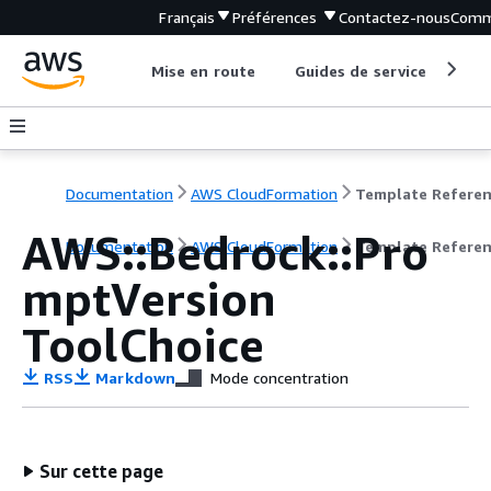
Français
Préférences
Contactez-nous
Comm
Mise en route
Guides de service
Out
Documentation
AWS CloudFormation
Template Refere
AWS::Bedrock::Pro
Documentation
AWS CloudFormation
Template Refere
mptVersion
ToolChoice
RSS
Markdown
Mode concentration
Sur cette page